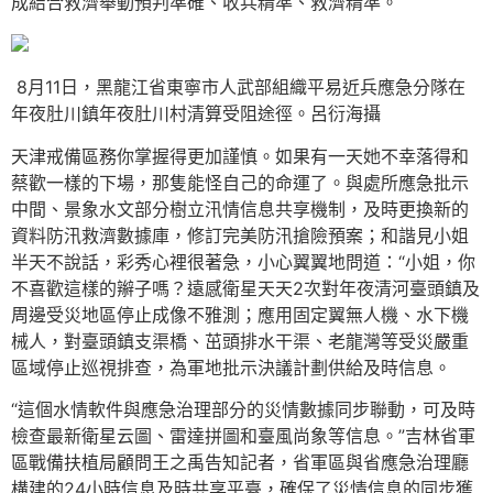
成結合救濟舉動預判準確、收兵精準、救濟精準。
8月11日，黑龍江省東寧市人武部組織平易近兵應急分隊在
年夜肚川鎮年夜肚川村清算受阻途徑。呂衍海攝
天津戒備區務你掌握得更加謹慎。如果有一天她不幸落得和
蔡歡一樣的下場，那隻能怪自己的命運了。與處所應急批示
中間、景象水文部分樹立汛情信息共享機制，及時更換新的
資料防汛救濟數據庫，修訂完美防汛搶險預案；和諧見小姐
半天不說話，彩秀心裡很著急，小心翼翼地問道：“小姐，你
不喜歡這樣的辮子嗎？遠感衛星天天2次對年夜清河臺頭鎮及
周邊受災地區停止成像不雅測；應用固定翼無人機、水下機
械人，對臺頭鎮支渠橋、茁頭排水干渠、老龍灣等受災嚴重
區域停止巡視排查，為軍地批示決議計劃供給及時信息。
“這個水情軟件與應急治理部分的災情數據同步聯動，可及時
檢查最新衛星云圖、雷達拼圖和臺風尚象等信息。”吉林省軍
區戰備扶植局顧問王之禹告知記者，省軍區與省應急治理廳
構建的24小時信息及時共享平臺，確保了災情信息的同步獲