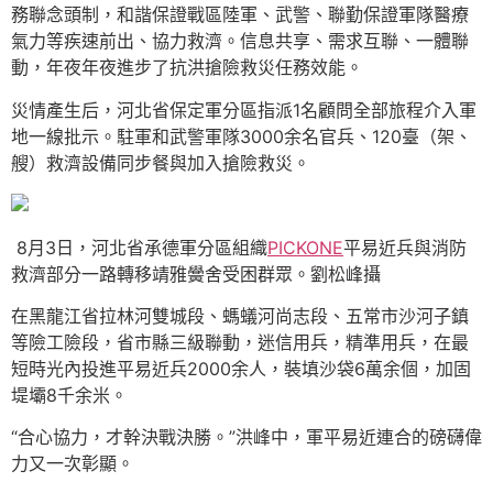
務聯念頭制，和諧保證戰區陸軍、武警、聯勤保證軍隊醫療
氣力等疾速前出、協力救濟。信息共享、需求互聯、一體聯
動，年夜年夜進步了抗洪搶險救災任務效能。
災情產生后，河北省保定軍分區指派1名顧問全部旅程介入軍
地一線批示。駐軍和武警軍隊3000余名官兵、120臺（架、
艘）救濟設備同步餐與加入搶險救災。
8月3日，河北省承德軍分區組織
PICKONE
平易近兵與消防
救濟部分一路轉移靖雅黌舍受困群眾。劉松峰攝
在黑龍江省拉林河雙城段、螞蟻河尚志段、五常市沙河子鎮
等險工險段，省市縣三級聯動，迷信用兵，精準用兵，在最
短時光內投進平易近兵2000余人，裝填沙袋6萬余個，加固
堤壩8千余米。
“合心協力，才幹決戰決勝。”洪峰中，軍平易近連合的磅礴偉
力又一次彰顯。