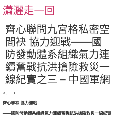
跳
瀟灑走一回
至
主
要
齊心聯問九宮格私密空
內
容
間袂 協力迎戰——國
防發動體系組織氣力連
續奮戰抗洪搶險救災一
線紀實之三 – 中國軍網
<!– –>
齊心聯袂 協力迎戰
——國防發動體系組織氣力連續奮戰抗洪搶險救災一線紀實