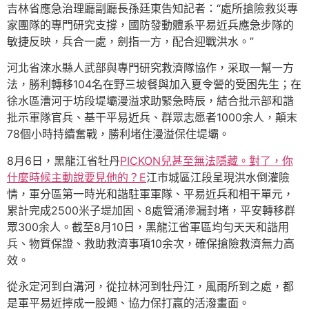
吉林省應急治理廳副廳長孫廷東告知記者：“處所搶險救災專
家團隊的專門研究支撐，國防發動體系平易近兵應急步隊的
敏捷反映，兵合一處，劍指一方，配合迎戰洪水。”
河北省淶水縣人武部與專門研究救濟隊協作，采取一幫一方
法，勝利轉移104名在野三坡餐與加入夏令營的受困先生；在
徐水區漕河于坊段堤壩漫溢求助緊急時辰，結合批示部和諧
批示軍隊官兵、基干平易近兵、群眾志愿者1000余人，顛末
78個小時持續奮戰，勝利堵住漫溢保住堤壩。
8月6日，黑龍江省牡丹
PICKON兒甚至無法隱藏。對了，你
什麼時候主動說要見他的？E
江市城區江段呈現洪水倒灌險
情，軍分區第一時光和諧駐軍軍隊、平易近兵和相干單元，
累計完成2500米子堤加固、8處管涌滲漏封堵，平安轉移群
眾300余人。截至8月10日，黑龍江省軍區均勻天天和諧用
兵、物質保證、救助救濟事項10余次，確保搶險救濟無力高
效。
從永定河到白溝河，從拉林河到牡丹江，風雨所到之處，都
是軍平易近擰成一股繩、協力保打贏的活潑畫面。