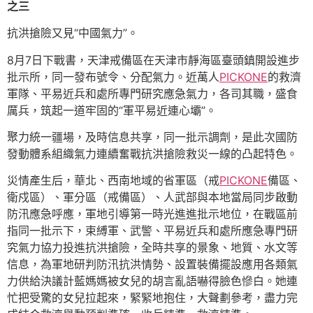
之三
抗洪搶險又見“中國氣力”。
8月7日下戰書，天津戒備區在天津市靜海區臺頭鎮開設進步
批示所，同一發布號令、分配氣力。近萬人
PICKONE
的救濟
軍隊、平易近兵和處所專門研究應急氣力，各司其職，盛食
厲兵，筑起一道牢固的“軍平易近連心壩”。
聚力統一疆場，及時信息共享，同一批示調劑，是此次國防
發動體系組織氣力連續奮戰抗洪搶險救災一線的凸起特色。
災情產生后，華北、西南地域的省軍區（戒
PICKONE
備區、
衛戍區）、軍分區（戒備區）、人武部與本地當局同步啟動
防汛應急呼應，軍地引導第一時光進進批示地位，在戰區前
指同一批示下，束縛軍、武警、平易近兵和處所應急專門研
究氣力協力投進抗洪搶險，全時共享的景象、地質、水文等
信息，為軍地研判防汛抗洪情勢、設置裝備擺設應用各類氣
力供給決議計藍媽媽被女兒的胡言亂語嚇得臉色慘白。她連
忙把受驚的女兒拉起來，緊緊地抱住，大聲劃參考，盡力完