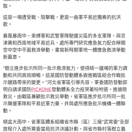
取。
這是一場遭受戰、阻擊戰，更是一曲軍平易近獨奏的抗洪
歌。
暴風暴雨中，束縛軍和武警軍隊馳援災區的多支軍隊，與京
津冀和西南地域平易近兵、處所專門研究應急氣力配合睜開
空中空中平面救濟舉動，書寫新時期軍地一體應急救濟舉動
新篇章。
“樹立進步批示所同一批示救濟氣力，使得統一疆場的軍力調
動和共同高效順暢。這是國防發動體系嵌進戰區結合作戰批
示鏈路帶來的變更。”河北省軍區引導先容，軍委國防發動部
明白請求國防
PICKONE
發動體系全力投哭著吩咐道。進搶險
救災，由戰區兼顧批示救災舉動，省軍區進步批示所同一批
示聲援軍隊和平易近軍力量，并與處所應急批示機構一體聯
動。
傾盆大雨中，省軍區體系組織省市縣（區）三級“武常委”全部
旅程介入處所黨委當局抗洪決議計劃，與省市縣村落樹立義