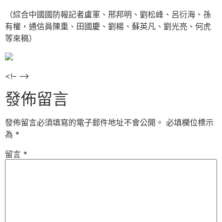
（綜合中國國防報記者盧軍、邢邦明、劉松峰、呂衍海、孫
有權，通信員陳重、田國慶、劉楊、蘇英凡、劉光亮、何虎
等來稿）
<!– –>
發佈留言
發佈留言必須填寫的電子郵件地址不會公開。
必填欄位標示
為
*
留言
*