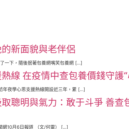
晚的新面貌與老伴侶
74. 宋微愣了一下，隨後抿著包養網嘴笑包養網 […]
熱線 在疫情中查包養價錢守護“
86. 華南師范年夜學心思支援熱線開設近三年，累 […]
取聰明與氣力：敢于斗爭 善查
 參考新聞網10月6日報道 （文/何雷） […]