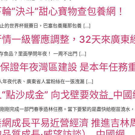
輪“決斗”甜心寶物查包養網！
82. 在剛停止的世界杯競賽日，巴塞包養羅那包養 […]
情一級響應調整，32天來廣東
4. 若何貯存食品？里面學問年夜！ 一周不出門 […]
務保證年夜灣區建設 是本年任務
58. 全國人年夜代表、廣東省人當粉絲在一張洩漏 […]
“點沙成金” 向戈壁要效益_中國
剛剛完成一部門春季造林任務。當下要緊的是盡快給樹苗澆水，確
網成長平易近營經濟 推進吉林
品質成長·威望訪談）_中國網