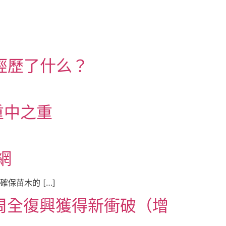
經歷了什么？
重中之重
網
保苗木的 […]
周全復興獲得新衝破（增