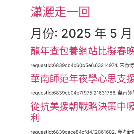
跳
瀟灑走一回
至
主
要
月份:
2025 年 5 月
內
容
龍年查包養網站比擬春
requestId:6839cb4c60b5e6.632149
華南師范年夜學心思支援
requestId:6839cb04e7f975.216317
從抗美援朝戰略決策中吸
利
requestId:6839cace84cfd4.12061682.