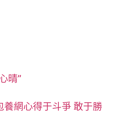
心晴”
包養網心得于斗爭 敢于勝