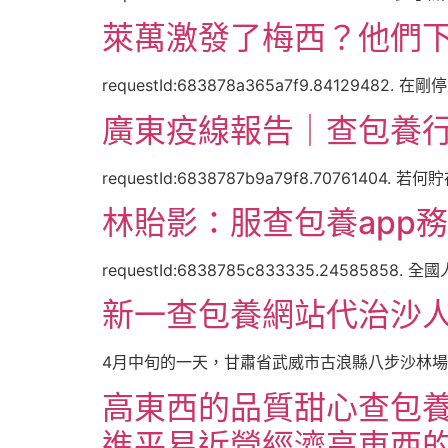
萊萬激發了梅西？他們下
requestId:683878a365a7f9.841294
廣東疫線報告｜查包養行
requestId:6838787b9a79f8.7076140
林貽影：服查包養app
requestId:6838785c833335.245858
新一查包養網站代治沙人
4月中旬的一天，甘肅省武威市古浪縣八步沙林場
高東西的品質甜心查包養
進平易近營經濟高東西的