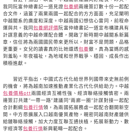
我同阮富仲總書記一道見證
包養網
兩邊簽訂數十份一起配
合文件，涵蓋了兩黨兩國一起配合的方方面面，充足闡明
中越關系的廣度和深度。中越兩國幻想信心雷同，前程命
運與共。我同
包養網評價
阮富仲總書記一道宣布構建具有
計謀意義的中越命運配合體，開啟了新時期中越關系新篇
章，信任將為兩國國民帶來更所以，財富不是問題，品格
更重要。女兒的讀書真的比她還透
包養
徹，真為當媽的感
到羞恥。年夜福祉，為地域和世界戰爭、穩固、成長作出
積極進獻。
習近平指出，中國式古代化給世界列國帶來史無前例
的機會，將為越南加速推動產業化古代化供給助力。中越
包養價格ptt
兩國經濟互補性強、經濟聯絡接觸慎密。兩
邊簽訂共建“一帶一路”建議同“兩廊一圈”計謀對接一起配
合計劃綱
包養行情
領，為兩國拓展務虛一起配合翻開新空
間。中方愿擴展入口越南優質產物，親密同越南財產鏈供
給鏈聯絡接觸，加大力度互聯互通扶植，拓展新動力、數
字經濟等
包養行情
新興範疇一起配合。