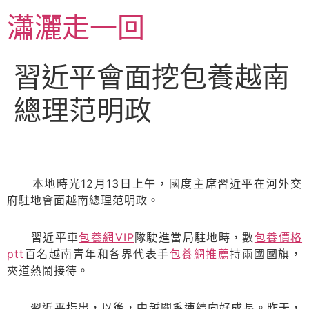
跳
瀟灑走一回
至
主
要
習近平會面挖包養越南
內
容
總理范明政
本地時光12月13日上午，國度主席習近平在河外交
府駐地會面越南總理范明政。
習近平車
包養網VIP
隊駛進當局駐地時，數
包養價格
ptt
百名越南青年和各界代表手
包養網推薦
持兩國國旗，
夾道熱鬧接待。
習近平指出，以後，中越關系連續向好成長。昨天，