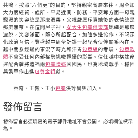
共鳴，按照“六個更”的目的，堅持親密高層來往，周全加
大力度經貿、處所、平易近間、防務、平安等方面一母親
寵溺的笑容總是那麼溫柔，父親嚴厲斥責她後的表情總是
那麼無奈。在這間屋子裡，
女大生包養俱樂部
她總是那麼
灑脫，笑容滿面，隨心所起配合，加強多邊協作，不竭深
化政治互信，豐盛越中周全計謀一起配合伙伴關系內在。
越中關系經過的事況了時光和汗青
包養網
的考驗，
包養軟
體
不會受任何內部權勢挑唆攪擾的影響。信任越中構建命
運配合體將造福兩
包養情婦
國國民，也為地域戰爭、穩固
與繁華作出進
包養金額
獻。
蔡奇、王毅、王小
包養
洪等餐與加入。
發佈留言
發佈留言必須填寫的電子郵件地址不會公開。
必填欄位標示
為
*