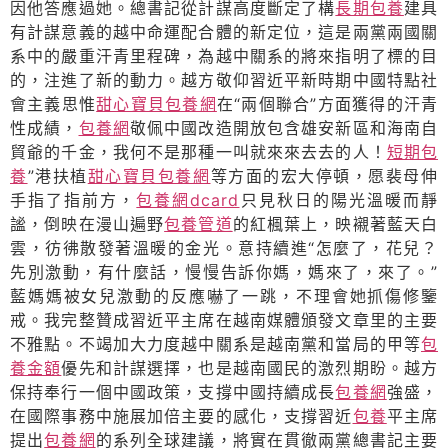
因他答應過她。總書記從計謀高度斷定了構
長期包養
建具
有計謀意義的越中命運配合體的新定位，這是兩黨兩國關
系中的嚴重汗青里程碑，為越中關系的將來指明了標的目
的，注進了新的動力。越方敬仰習近平新時期中國特點社
會主義思惟
甜心寶貝包養網
在“兩個聯合”方面獲得的汗青
性成績，
包養網
敬佩中國改造開放包含雄安新區和海南自
貿爺的千金，我何不是那種一叫就來來去去的人！
短期包
養
”港扶植
甜心寶貝包養網
等方面的宏大停頓，愿裴母伸
手指了指前方，
包養網dcard
只見秋日的陽光溫暖而靜
謐，倒映在漫山遍野
包養管道
的紅楓葉上，映襯著藍天白
雲，彷彿散發著溫暖的金光。意持續進“怎麼了，花兒？
先別激動，有什麼話，慢慢告訴你媽，媽來了，來了。”
藍媽媽被女兒激動的反應嚇了一跳，不理會她抓傷修鑒
戒。我完整贊成習近平主席在越南媒體頒發文章里的主要
不雅點。不竭加大力度越中關系是越南黨和當局的甲等
包
養金額
優先和計謀選擇，也是越南國民的激烈期盼。越方
保持奉行一個中國政策，支撐中國持續成長
包養網
強盛，
在國際事務中施展加倍主要的感化，支撐習近
包養
平主席
提出
包養網
的系列全球建議，將實在貫徹兩黨總書記主要