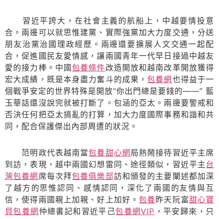
習近平誇大，在社會主義的航船上，中越要情投意
合。兩邊可以就思惟建黨、實際強黨加大力度交通，分送
朋友治黨治國理政經歷。兩邊還要擴展人文交通一起配
合，促進國民友愛情感，讓兩國青年一代早日接過中越友
愛的接力棒。中國
包養條件
改造開放和越南改革開放獲得
宏大成績，既是本身盡力奮斗的成果，
包養網
也得益于一
個戰爭安定的世界特殊是開放“你出門總是要錢的——” 藍
玉華話還沒說完就被打斷了。包涵的亞太。兩邊要警戒和
否決任何把亞太搞亂的打算，加大力度國際事務和諧和共
同，配合保護傑出內部周遭的狀況。
范明政代表越南當
包養甜心網
局熱鬧接待習近平主席
到訪，表現，越中兩國幻想雷同、途徑類似，習近平主
台
灣包養網
席每次拜
包養俱樂部
訪和頒發的主要闡述都加深
了越方的思惟認同、感情認同，深化了兩國的友情與互
信，使得兩國親上加親、好上加好。
包養
昨天阮富
甜心寶
貝包養網
仲總書記和習近平己
包養網VIP
，平安歸來，只