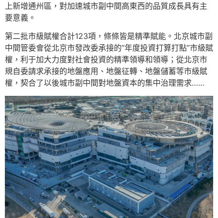
上新增通州區，對加速城市副中間高東西的品質成長具有主
要意義。
第二批市級賦權合計123項，條條皆是精準賦能。北京城市副
中間管委會從北京市發改委承接的“年度投資打算打點”市級賦
權，利于加大力度對社會投資的精準領導和領導；從北京市
規自委請求承接的地盤應用、地盤征轉、地盤儲蓄等市級賦
權，契合了以後城市副中間對地盤資本的集中治理需求……