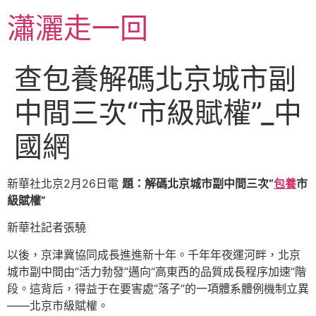
跳
瀟灑走一回
至
主
要
查包養解碼北京城市副
內
容
中間三次“市級賦權”_中
國網
新華社北京2月26日電
題：解碼北京城市副中間三次“
包養
市
級賦權”
新華社記者張驍
以後，京津冀協同成長進進新十年。千年年夜運河畔，北京
城市副中間由“活力勃發”邁向“高東西的品質成長程序加速”階
段。這背后，得益于在要害處“落子”的一項體系體例機制立異
——北京市級賦權。