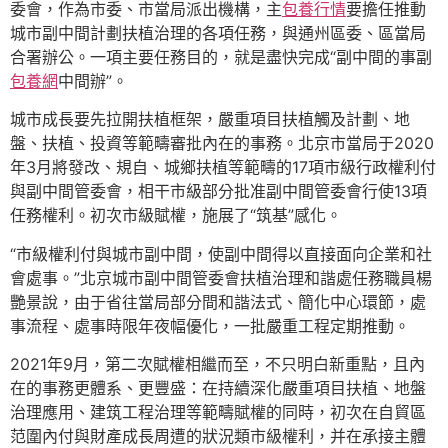
委會，作為市委、市當局派出機構，主
包養行情
要擔任推動
城市副中間計劃扶植治理的各項任務，與通州區委、區當局
合署辦公。一項主要任務目的，就是盡快完成“副中間的事副
包養網
中間辦”。
城市成長要先拉開扶植框架，嚴重項目扶植觸及計劃、地
盤、扶植、投資等範疇審批內在的事務。北京市當局于2020
年3月將發改、規自、城鄉扶植等範疇的17項市級行政權利付
與副中間管委會，相干市級部分批准副中間管委會行使13項
任務權利。初次市級賦權，施展了“筑基”感化。
“市級權利付與城市副中間，使副中間得以直接面向企業和社
會處事。”北京城市副中間管委會扶植治理和諧處任務職員楊
艷景說，由于省往當局部分間和諧法式、簡化中心環節，處
事流程、處事時限年夜幅優化，一批嚴重工程定期推動。
2021年9月，第二次賦權相繼而至，不只明白新重點，且內
在的事務更體系、更豐盛：在持續深化嚴重項目扶植、地盤
治理應用、建筑工程治理等範疇賦權的同時，初次在自貿區
范圍內付與財產成長周遭的狀況類市級權利，并在承接主體