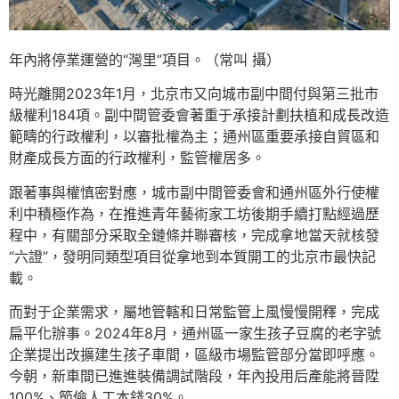
年內將停業運營的“灣里”項目。（常叫 攝）
時光離開2023年1月，北京市又向城市副中間付與第三批市
級權利184項。副中間管委會著重于承接計劃扶植和成長改造
範疇的行政權利，以審批權為主；通州區重要承接自貿區和
財產成長方面的行政權利，監管權居多。
跟著事與權慎密對應，城市副中間管委會和通州區外行使權
利中積極作為，在推進青年藝術家工坊後期手續打點經過歷
程中，有關部分采取全鏈條并聯審核，完成拿地當天就核發
“六證”，發明同類型項目從拿地到本質開工的北京市最快記
載。
而對于企業需求，屬地管轄和日常監管上風慢慢開釋，完成
扁平化辦事。2024年8月，通州區一家生孩子豆腐的老字號
企業提出改擴建生孩子車間，區級市場監管部分當即呼應。
今朝，新車間已進進裝備調試階段，年內投用后產能將晉陞
100%、節儉人工本錢30%。