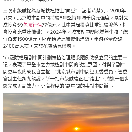
三次市級賦權為新城扶植插上“同黨”。記者清楚到，2019年
以來，北京城市副中間持續5年堅持年均千億元強度，累計完
成投資59
包養行情
77億元，此中當局投資比重連續降落，社
會投資比重連續攀升。2024年，城市副中間地域年生孩子總
值衝破1500億元，財產構造連續優化進級，年游客量衝破
2400萬人次，文旅花費活氣倍增。
“市級賦權是副中間計劃扶植治理體系體例改造立異的主要一
環，表現了舉全市之力扶植副中間的改造意圖，付與了副中
間更年夜的成長自立權。”北京城市副中間黨工委委員、管委
會副主任胡九龍說，新一批市級賦權正在“路上”，將進一個步
驟完成更高效力、更高程度的“副中間的事副中間辦”。