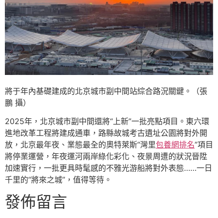
將于年內基礎建成的北京城市副中間站綜合路況關鍵。（張
鵬 攝）
2025年，北京城市副中間還將“上新”一批亮點項目。東六環
進地改革工程將建成通車，路縣故城考古遺址公園將對外開
放，北京最年夜、業態最全的奧特萊斯“灣里
包養網排名
”項目
將停業運營，年夜運河兩岸綠化彩化、夜景周遭的狀況晉陞
加速實行，一批更具時髦感的不雅光游船將對外表態……一日
千里的“將來之城”，值得等待。
發佈留言