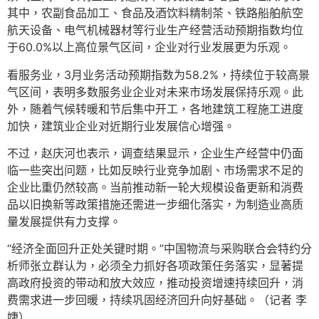
其中，农副食品加工、食品及酒饮料精制茶、铁路船舶航空
航天设备、电气机械器材等行业生产经营活动预期指数均位
于60.0%以上高位景气区间，企业对行业发展更为乐观。
看服务业，3月业务活动预期指数为58.2%，持续位于较高景
气区间，表明多数服务业企业对未来市场发展保持乐观。此
外，随着气候转暖和节后集中开工，各地建筑工程施工进度
加快，建筑业企业对近期行业发展信心增强。
不过，赵庆河也表示，调查结果显示，企业生产经营中仍面
临一些突出问题，比如反映行业竞争加剧、市场需求不足的
企业比重仍然较高。当前推动新一轮大规模设备更新和消费
品以旧换新等政策措施还需进一步细化落实，为制造业高质
量发展提供有力支撑。
“经济全面回升正处关键时期。”中国物流与采购联合会特约分
析师张立群认为，必须全力抓好各项政策任务落实，显著提
高政府投资的带动和放大效应，推动投资增速持续回升，消
费需求进一步回暖，持续巩固经济回升向好基础。（记者 李
婕）