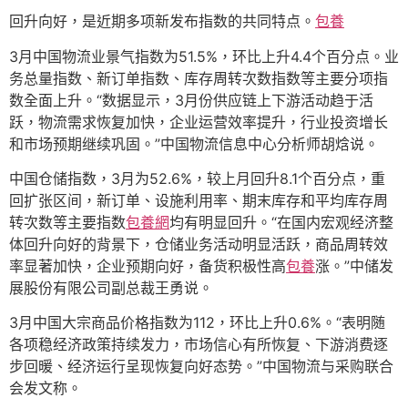
回升向好，是近期多项新发布指数的共同特点。
包養
3月中国物流业景气指数为51.5%，环比上升4.4个百分点。业
务总量指数、新订单指数、库存周转次数指数等主要分项指
数全面上升。“数据显示，3月份供应链上下游活动趋于活
跃，物流需求恢复加快，企业运营效率提升，行业投资增长
和市场预期继续巩固。”中国物流信息中心分析师胡焓说。
中国仓储指数，3月为52.6%，较上月回升8.1个百分点，重
回扩张区间，新订单、设施利用率、期末库存和平均库存周
转次数等主要指数
包養網
均有明显回升。“在国内宏观经济整
体回升向好的背景下，仓储业务活动明显活跃，商品周转效
率显著加快，企业预期向好，备货积极性高
包養
涨。”中储发
展股份有限公司副总裁王勇说。
3月中国大宗商品价格指数为112，环比上升0.6%。“表明随
各项稳经济政策持续发力，市场信心有所恢复、下游消费逐
步回暖、经济运行呈现恢复向好态势。”中国物流与采购联合
会发文称。