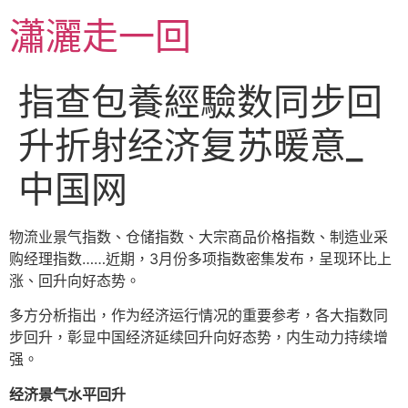
跳
瀟灑走一回
至
主
要
指查包養經驗数同步回
內
容
升折射经济复苏暖意_
中国网
物流业景气指数、仓储指数、大宗商品价格指数、制造业采
购经理指数……近期，3月份多项指数密集发布，呈现环比上
涨、回升向好态势。
多方分析指出，作为经济运行情况的重要参考，各大指数同
步回升，彰显中国经济延续回升向好态势，内生动力持续增
强。
经济景气水平回升