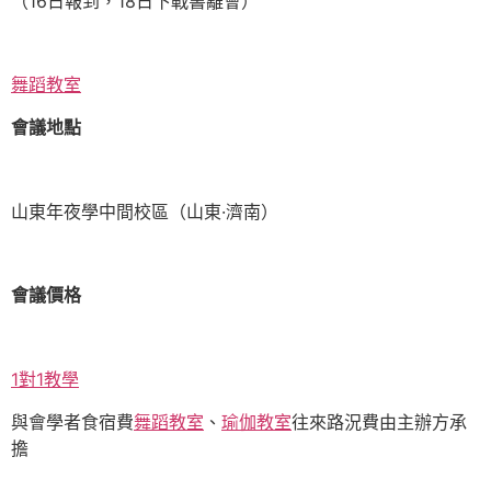
（16日報到，18日下戰書離會）
舞蹈教室
會議地點
山東年夜學中間校區（山東·濟南）
會議價格
1對1教學
與會學者食宿費
舞蹈教室
、
瑜伽教室
往來路況費由主辦方承
擔