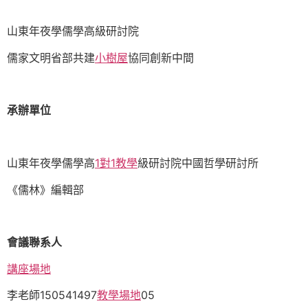
山東年夜學儒學高級研討院
儒家文明省部共建
小樹屋
協同創新中間
承辦單位
山東年夜學儒學高
1對1教學
級研討院中國哲學研討所
《儒林》編輯部
會議聯系人
講座場地
李老師150541497
教學場地
05