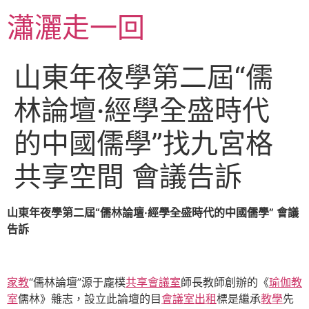
跳
瀟灑走一回
至
主
要
山東年夜學第二屆“儒
內
容
林論壇·經學全盛時代
的中國儒學”找九宮格
共享空間 會議告訴
山東年夜學第二屆“儒林論壇·經學全盛時代的中國儒學” 會議
告訴
家教
“儒林論壇”源于龐樸
共享會議室
師長教師創辦的《
瑜伽教
室
儒林》雜志，設立此論壇的目
會議室出租
標是繼承
教學
先