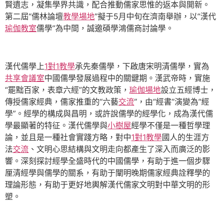
賢遺志，凝集學界共識，配合推動儒家思惟的返本與開新。
第二屆“儒林論壇
教學場地
”擬于5月中旬在濟南舉辦，以“漢代
瑜伽教室
儒學”為中間，誠邀碩學鴻儒商討論學。
漢代儒學上
1對1教學
承先秦儒學，下啟唐宋明清儒學，實為
共享會議室
中國儒學發展過程中的關鍵期。漢武帝時，實施
“罷黜百家，表章六經”的文教政策，
瑜伽場地
設立五經博士，
傳授儒家經典，儒家推重的“六藝
交流
”，由“經書”演變為“經
學”。經學的構成與昌明，或許說儒學的經學化，成為漢代儒
學最顯著的特征。漢代儒學與
小樹屋
經學不僅是一種哲學理
論，並且是一種社會實踐方略，對中
1對1教學
國人的生涯方
法
交流
、文明心思結構與文明走向都產生了深入而廣泛的影
響。深刻探討經學全盛時代的中國儒學，有助于進一個步驟
厘清經學與儒學的關系，有助于闡明晚期儒家經典詮釋學的
理論形態，有助于更好地輿解漢代儒家文明對中華文明的形
塑。