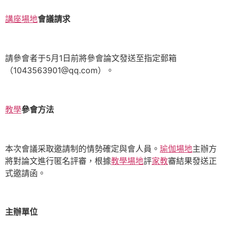
講座場地
會議請求
請參會者于5月1日前將參會論文發送至指定郵箱
（1043563901@qq.com）。
教學
參會方法
本次會議采取邀請制的情勢確定與會人員。
瑜伽場地
主辦方
將對論文進行匿名評審，根據
教學場地
評
家教
審結果發送正
式邀請函。
主辦單位