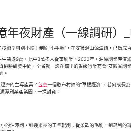
億年夜財產（一線調研）_
技術？可別小瞧！制刷“小手藝”，在安徽潛山源潭鎮，已做成百
生齒逾9萬，此中3萬多人從事刷業。2022年，源潭刷業產值
督檢驗研發中間，全省獨一設在鎮里的省級行業商會“安徽省刷業
園。
域經濟的主導產業？
包養
一個散布村鎮的“草根經濟”，若何成長
進源潭刷業產業園，一探討竟。
小小的油漆刷，到幾米長的工業輥刷；從柔軟的毛刷，到鋒利的