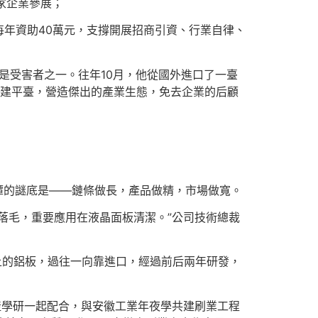
家企業參展；
每年資助40萬元，支撐開展招商引資、行業自律、
是受害者之一。往年10月，他從國外進口了一臺
過搭建平臺，營造傑出的產業生態，免去企業的后顧
源潭的謎底是——鏈條做長，產品做精，市場做寬。
落毛，重要應用在液晶面板清潔。”公司技術總裁
上的鋁板，過往一向靠進口，經過前后兩年研發，
產學研一起配合，與安徽工業年夜學共建刷業工程