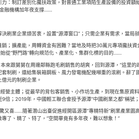
力：制訂差別化攙扶政策，對普通工業項陌生產設備的投資額給予
勵金融機構加年夜支撐……
決刷業企業煩苦衷，設置“源潭窗口”；只需企業有需求，當局
推銷；擴產能，周轉資金有困難？當地及時把30萬元專項攙扶資
開始從“野門路”轉向規范化、產業化、集群化標的目的……
。本來跟舅舅在周邊鄰縣跑毛刷銷售的胡爽，回到源潭，“這里的
配套制刷，還給集裝箱鋼板、風力發電機配幾噸重的滾刷。辭了
上億元的制刷企業。
000家經營主體；從最早的背包客銷售、小作坊生產，到現在集原
倍；2019年，中國輕工聯合會授予源潭“中國刷業之都”稱號；2
，又驚又喜……隨著潛山出臺促進經開區源潭“專精特新”刷業產業
專了、精了、特了，“空間畢竟有多年夜，難以想象！”