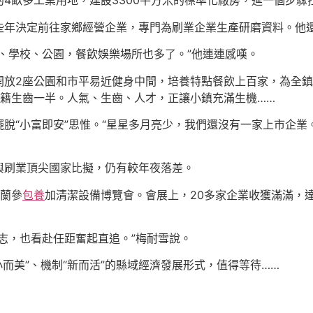
4畝多工業用地，建設3300平方米的標準化廠房，進一個步驟
些年決定前往家鄉經營企業，專門為刷業企業生產研磨資料。他
、學校、公園，餐飲娛樂場所也多了。”他連連感嘆。
開放2座公園和市平易近健身中間，培養特點餐飲上百家，為全
戶籍生齒一半。人氣、生齒、人才，正讓小鎮充滿生機……
脫“小富即安”思惟。“星星多月亮少，我們還沒有一家上市企業
與刷業頂尖國家比擬，仍有較年夜落差。
米蘭參
包養
加清潔設備博覽會。會展上，20多家企業收獲滿滿，達
志，也看赴任距奮起直追。”梅耐雪說。
小而美”、機制“新而活”的縣域經濟發展形式，值得等待……