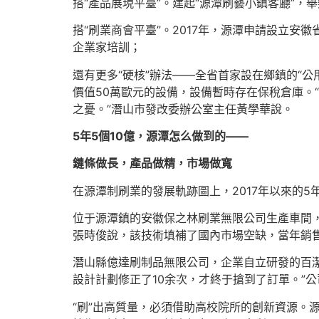
搭“產品展現平臺”。建起“源潭刷藝小鎮客廳”，
搭“刷業商會平臺”。2017年，源潭申請設立
企業家培訓；
還有更多“硬核”辦法——全省首家設在鄉鎮的“
價值50萬歐元的設備，設備暫時存在保稅倉庫。
之憂。”潛山市發改委辦公室主任黃學華說。
5年5個10億，源潭怎么做到的——
鏈條做長，產品做精，市場做寬
在源潭制刷業的發展軌跡圖上，2017年以來的
位于源潭鎮的安徽保之林刷業無限公司生產車間，
張時俊說，該技術填補了國內市場空缺，當年銷售
潛山縣億達刷制品無限公司，企業自立研發的百潔
設計計劃修正了10余次，才終于搶到了訂單。”
“刷”出高質量，必須借助高校院所的創新資源。