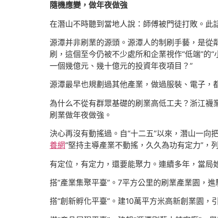
隨機應變，做年夜做強
在潛山不時聽到當地人說：師傅被門徒打敗。此
源潭并非刷業的源頭。源潭人的制刷手藝，是從鄰
刷，這個至今仍被不少處所和企業視作“低端”的
一個幾億元、幾十億元的投資年夜項目？”
源潭最早也規劃過其他產業，做過服裝、電子，
為什么不從有群眾基礎的刷業高低工夫？浙江襪
刷業做年夜做強。
決心再沒有動搖過。自“十二五”以來，潛山一向
養網
“堅持主導產業不動搖，久久為功有定力”，
有定位，有定力，還要能聚力。連續多年，當局
搭“產業集聚平臺”。7平方公里的刷業產業園，進
搭“創新孵化平臺”。建10萬平方米高新創業園，