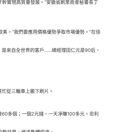
才幹實現高質量發展。”安徽省刷業商會秘書長丁
歐美。“我們要應用價格優勢爭取市場優勢。”在徐
是來自全世界的客戶……總經理田仁元是90后，
幫忙從三輪車上搬下刷片。
0多個；一個2元錢，一天凈賺100多元。忠利