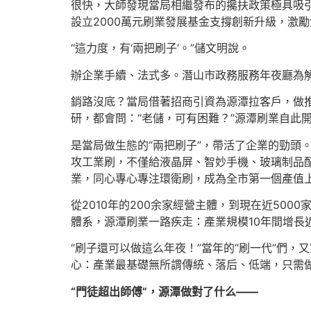
很快，大師發現當局相繼發布的攙扶政策極具吸引
設立2000萬元刷業發展基金支撐創新升級，激
“這力度，有‘兩把刷子’。”儲文明說。
辦企業手續、法式多。潛山市政務服務年夜廳為解
銷路沒底？當局借著招商引資為源潭拉客戶，做
研，都會問：“老儲，可有困難？”源潭刷業自此
是當局做生態的“兩把刷子”，帶活了企業的勁頭
攻工業刷，不僅給液晶屏、智妙手機、玻璃制品
業，同心專心專注環衛刷，成為全市第一個產值
從2010年的200余家經營主體，到現在近5
體系，源潭刷業一路疾走：產業規模10年間增長近9
“刷子還可以做這么年夜！”當年的“刷一代”們
心：產業最基礎無所謂傳統、落后、低端，只需做
“門徒超出師傅”，源潭做對了什么——