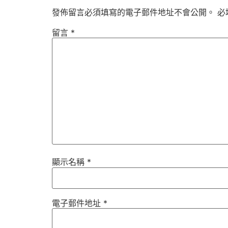
發佈留言必須填寫的電子郵件地址不會公開。
必
留言
*
顯示名稱
*
電子郵件地址
*