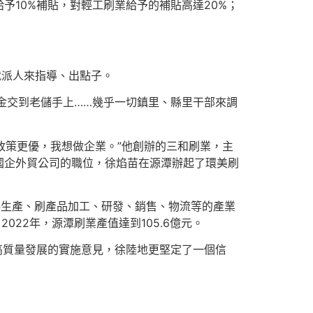
10%補貼，對輕工刷業給予的補貼高達20%；
就派人來指導、出點子。
金交到老儲手上……幾乎一切鎮里、縣里干部來調
政策更優，我想做企業。”他創辦的三和刷業，主
國企外貿公司的職位，徐焰苗在源潭辦起了環美刷
資料生產、刷產品加工、研發、銷售、物流等的產業
022年，源潭刷業產值達到105.6億元。
園高質量發展的實施意見，徐陸地更堅定了一個信