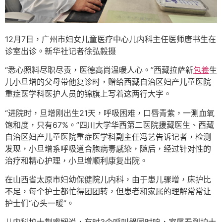
12月7日，广州市妇女儿童医疗中心儿内科主任医师唐书生在
诊室出诊。新华社记者徐弘毅摄
“悉心照料尽职尽责，医德高尚温暖人心。”西藏拉萨新
包養
生
儿小旦增的父母带他复诊时，赠给西藏自治区妇产儿童医院
重症医学科医护人员的锦旗上写着这两行大字。
“进院时，旦增刚出生21天，呼吸困难，口唇青紫，一测血氧
饱和度，只有67%。”四川大学华西第二医院援藏医生、西藏
自治区妇产儿童医院重症医学科副主任冯艺告诉记者，检测
发现，小旦增系呼吸道合胞病毒感染，随后，经过针对性的
治疗和精心护理，小旦增顺利康复出院。
在山西省太原市妇幼保健院儿内科，由于患儿骤增，床护比
不足，每个护士都忙得团团转，但患者和家属的理解常常让
护士们“心头一暖”。