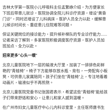
吉林大学第一医院小儿呼吸科主任孟繁峥介绍，为方便家长
下班后带患儿就诊，医院协调全院儿科诊疗资源，增设“黄昏
门诊”，同时还增设了儿科病床，医护人员全力以赴，缓解患
儿候诊时间长、重症患儿住院难等问题。
保证关键岗位的接诊能力，提升候补梯队的专业诊疗能力……
记者采访了解到，多家医院积极调度医疗资源，医护人员加
班加点、全力以赴。
迎来更多“心头一暖”
北京儿童医院地下一层的输液大厅里，加装了一排排色彩鲜
艳的“青蛙椅”。椅子下方能够存放水瓶、背包，一旁配有小板
凳，可供患儿家属陪同。孩子们坐在“青蛙椅”上，专注地看着
动画片，输液似乎不再煎熬。
北京儿童医院党委书记张国君表示，希望这些“青蛙椅”能给孩
子们带来舒适和安心，让患儿和家人感到温暖。
在广州市妇女儿童医疗中心儿内科诊室里，主任医师唐书生