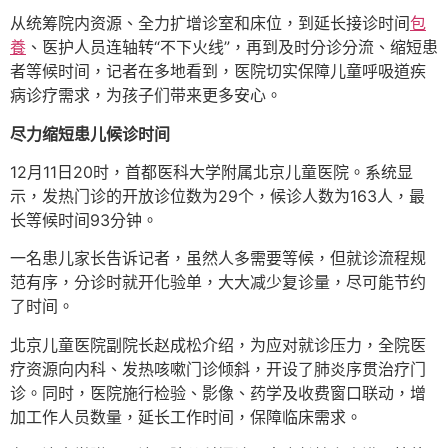
从统筹院内资源、全力扩增诊室和床位，到延长接诊时间
包
養
、医护人员连轴转“不下火线”，再到及时分诊分流、缩短患
者等候时间，记者在多地看到，医院切实保障儿童呼吸道疾
病诊疗需求，为孩子们带来更多安心。
尽力缩短患儿候诊时间
12月11日20时，首都医科大学附属北京儿童医院。系统显
示，发热门诊的开放诊位数为29个，候诊人数为163人，最
长等候时间93分钟。
一名患儿家长告诉记者，虽然人多需要等候，但就诊流程规
范有序，分诊时就开化验单，大大减少复诊量，尽可能节约
了时间。
北京儿童医院副院长赵成松介绍，为应对就诊压力，全院医
疗资源向内科、发热咳嗽门诊倾斜，开设了肺炎序贯治疗门
诊。同时，医院施行检验、影像、药学及收费窗口联动，增
加工作人员数量，延长工作时间，保障临床需求。