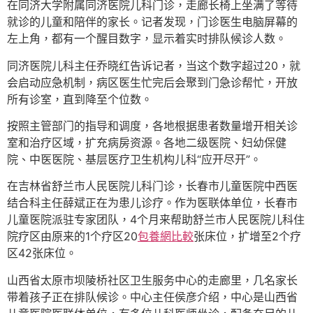
在同济大学附属同济医院儿科门诊，走廊长椅上坐满了等待
就诊的儿童和陪伴的家长。记者发现，门诊医生电脑屏幕的
左上角，都有一个醒目数字，显示着实时排队候诊人数。
同济医院儿科主任乔晓红告诉记者，当这个数字超过20，就
会启动应急机制，病区医生忙完后会聚到门急诊帮忙，开放
所有诊室，直到降至个位数。
按照主管部门的指导和调度，各地根据患者数量增开相关诊
室和治疗区域，扩充病房资源。各地二级医院、妇幼保健
院、中医医院、基层医疗卫生机构儿科“应开尽开”。
在吉林省舒兰市人民医院儿科门诊，长春市儿童医院中西医
结合科主任薛斌正在为患儿诊疗。作为医联体单位，长春市
儿童医院派驻专家团队，4个月来帮助舒兰市人民医院儿科住
院疗区由原来的1个疗区20
包養網比較
张床位，扩增至2个疗
区42张床位。
山西省太原市坝陵桥社区卫生服务中心的走廊里，几名家长
带着孩子正在排队候诊。中心主任侯彦介绍，中心是山西省