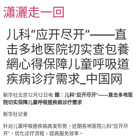
跳
瀟灑走一回
至
主
要
儿科“应开尽开”——直
內
容
击多地医院切实查包養
網心得保障儿童呼吸道
疾病诊疗需求_中国网
新华社北京12月12日电
题：儿科“应开尽开”——直击多地医
院切实保障儿童呼吸道疾病诊疗需求
新华社记者
针对儿童呼吸道疾病高发形势，近期各地医院儿科“应开尽
开”，优化诊疗流程，提高服务效率。