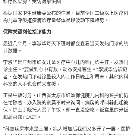
科疗区查房。受访对象供图
根据国家卫生健康委公布的信息，目前全国二级以上医疗机
构儿童呼吸道疾病诊疗量整体呈现波动下降趋势。
保障关键岗位接诊能力
最近几个月，李淑华每天下班时都会查看当天发热门诊的统
计数据。
李淑华是广州市妇女儿童医疗中心儿内科门诊主任、发热门
诊主任。“要做到心中有数，动态安排医生。”李淑华告诉记
者，在发热门诊就诊量较大的工作日晚上和周末，其他内科
科室的人手也会前来支援。
正是午饭时分，山西省太原市妇幼保健院儿内科的医护们仍
在忙碌着，办入院的家属不时来询问，病房的呼叫器此起彼
伏。护士丁晓托人买了午饭，却一直没空吃，饭盒里的米饭
和蔬菜都已冰凉。
“科室病房本来是三层，病人增加后我们又多开了一层，医护