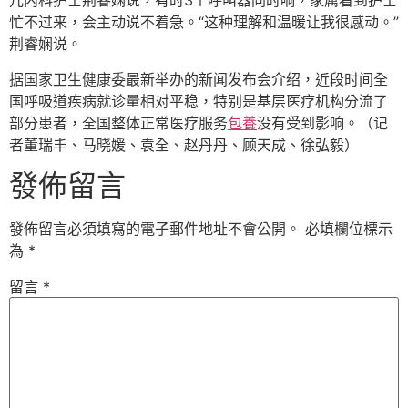
儿内科护士荆睿娴说，有时3个呼叫器同时响，家属看到护士
忙不过来，会主动说不着急。“这种理解和温暖让我很感动。”
荆睿娴说。
据国家卫生健康委最新举办的新闻发布会介绍，近段时间全
国呼吸道疾病就诊量相对平稳，特别是基层医疗机构分流了
部分患者，全国整体正常医疗服务
包養
没有受到影响。（记
者董瑞丰、马晓媛、袁全、赵丹丹、顾天成、徐弘毅）
發佈留言
發佈留言必須填寫的電子郵件地址不會公開。
必填欄位標示
為
*
留言
*