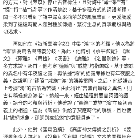
的方式，對《芣苡》停止古音標注，且對詩中“薄”“采”“有”
“掇”“捋”“袺”“襭”等字作清楚說。基于多種方式的詞語考釋，
聞一多不只看到了詩中婦女采摘芣苡的風氣畫面，更感觸感
染到了遠遠時期人類對種族傳遞、繁衍生息的真摯期盼與熱
切渴求。
再如他在《詩新臺鴻字說》中對“鴻”字的考釋。他以為將
“鴻”訓為鳥名與詩義分歧。為此，他博引《承平御覽》《說
文》《爾雅》《周禮》《漢書》《廣雅》《名醫別錄》等，
多方求證。起首，他考定“籧篨”與“戚施”均指蟾蜍。基于蟾蜍
的異名中有年夜腹之義，再依據“鴻”的語義考據也有年夜腹之
義，故證明了“籧篨”“戚施”“鴻”的語義雷同。之后，他從語音
上考據“鴻”的古讀為苦蠪，由此得出“苦蠪實蟾蜍之異名，則
古有稱蟾蜍為鴻者”。這般一來，經由過程對要害詞語的語
義、語音的考釋與辨析，他確證了“籧篨”“戚施”“鴻”在原初意
義上的相通，這為《新臺》供給了契應時代的解讀，且也使
其“撒網求魚，卻網到癩蛤蟆”的意脈貫穿了。
此外，他對《匡齋函牘》《高唐神女傳說之剖析》《姜
源履年夜人跡考》《說魚》等有關《詩經》文本的闡釋年夜