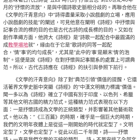
月的“抒懷的流放”，是與中國詩歌史脈相分歧的。再聯合他在
《文學的汗青意向》中“詩得盡量采取小說戲劇的立場，應用
小說戲劇的技能”的闡述，可見他意在闡明《詩經》中抒懷與
記事合流的標的目的也是古代古詩的成長標的目的。又如在
創作準繩方面，他誇大《詩經》是“詩歌一起配合中最圓滿的
成
教學場地
就”，緣由在于它是“歌詩的同等一起配
合，‘情’‘事’的均勻成長”，尤其是“此中的‘事’是顛末‘情’的泡
制”。這便是說《詩經》在對抒懷與記事關系的處置上可謂典
范。所以，古代古詩應在《詩經》的扶引與參照下前行。
《文學的汗青意向》除了對“典范引領”價值的提醒，它還
活著界文學史脈中突顯《詩經》的“中漢文明精力標識”價值。
聞一多以為《詩經》確立了中國有別于印度、以色列、希臘
等其他文明古國的精力范式。這種精力范式表現在以下方
面：一是抒懷詩成為文學的正統類型，并影響著其他藝術款
式。他以為：“《三百篇》的時期，確乎是一個巨大的時期，
我們的文明年夜體上是從這一剛開始的時代就定型了。文明
定型了，文學也定型了。從此以后二千年間，詩——抒懷
詩，一直是我們文學的正統的類型……詩，不單安排了全部文