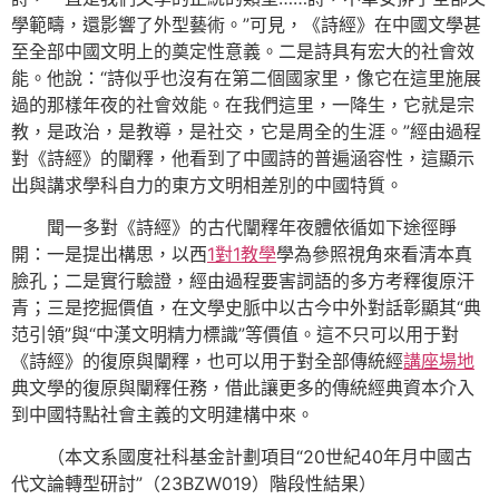
學範疇，還影響了外型藝術。”可見，《詩經》在中國文學甚
至全部中國文明上的奠定性意義。二是詩具有宏大的社會效
能。他說：“詩似乎也沒有在第二個國家里，像它在這里施展
過的那樣年夜的社會效能。在我們這里，一降生，它就是宗
教，是政治，是教導，是社交，它是周全的生涯。”經由過程
對《詩經》的闡釋，他看到了中國詩的普遍涵容性，這顯示
出與講求學科自力的東方文明相差別的中國特質。
聞一多對《詩經》的古代闡釋年夜體依循如下途徑睜
開：一是提出構思，以西
1對1教學
學為參照視角來看清本真
臉孔；二是實行驗證，經由過程要害詞語的多方考釋復原汗
青；三是挖掘價值，在文學史脈中以古今中外對話彰顯其“典
范引領”與“中漢文明精力標識”等價值。這不只可以用于對
《詩經》的復原與闡釋，也可以用于對全部傳統經
講座場地
典文學的復原與闡釋任務，借此讓更多的傳統經典資本介入
到中國特點社會主義的文明建構中來。
（本文系國度社科基金計劃項目“20世紀40年月中國古
代文論轉型研討”（23BZW019）階段性結果）