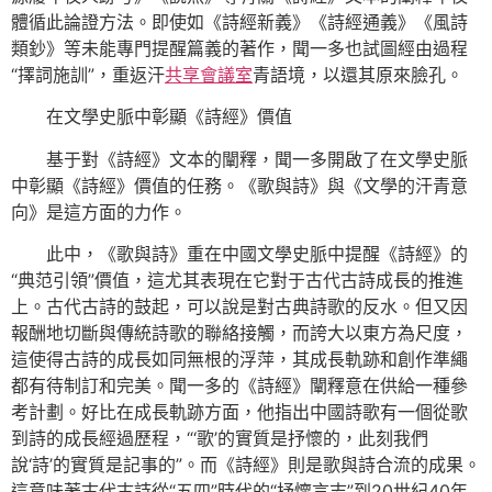
體循此論證方法。即使如《詩經新義》《詩經通義》《風詩
類鈔》等未能專門提醒篇義的著作，聞一多也試圖經由過程
“擇詞施訓”，重返汗
共享會議室
青語境，以還其原來臉孔。
在文學史脈中彰顯《詩經》價值
基于對《詩經》文本的闡釋，聞一多開啟了在文學史脈
中彰顯《詩經》價值的任務。《歌與詩》與《文學的汗青意
向》是這方面的力作。
此中，《歌與詩》重在中國文學史脈中提醒《詩經》的
“典范引領”價值，這尤其表現在它對于古代古詩成長的推進
上。古代古詩的鼓起，可以說是對古典詩歌的反水。但又因
報酬地切斷與傳統詩歌的聯絡接觸，而誇大以東方為尺度，
這使得古詩的成長如同無根的浮萍，其成長軌跡和創作準繩
都有待制訂和完美。聞一多的《詩經》闡釋意在供給一種參
考計劃。好比在成長軌跡方面，他指出中國詩歌有一個從歌
到詩的成長經過歷程，“‘歌’的實質是抒懷的，此刻我們
說‘詩’的實質是記事的”。而《詩經》則是歌與詩合流的成果。
這意味著古代古詩從“五四”時代的“抒懷言志”到20世紀40年