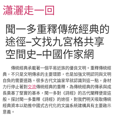
跳
瀟灑走一回
至
主
要
聞一多重釋傳統經典的
內
容
途徑–文找九宮格共享
空間史–中國作家網
傳統經典承載著一個平易近族的優良文明。重釋傳統經
典，不只是文明傳承的主要環節，也是加強文明認同與文明
自負的需要道路。很多古代文論家早就認識到這一點，身材
力行停止著對
交流
傳統經典的重釋，為傳統經典的傳承與成
長奠基了堅實的基本，聞一多對《詩經》的古代闡釋便是這
般。探討聞一多重釋《詩經》的途徑，對我們明天吸取傳統
經典資本以助推中國式古代化的文論系統建構具有主要啟示
意義。