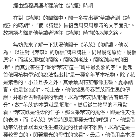
經由過程詞語考釋前往《詩經》時期
在對《詩經》的闡釋中，聞一多提出要“帶讀者到《詩
經》的時期”， “使《詩經》恢復西周東周那時的文字面孔”。
故詞語考釋是他帶讀者通往《詩經》時期的必經之路。
無妨先來了解一下狀況他關于《芣苡》的解讀。他以
為， 以往對《芣苡》的解讀“講來講往，仍是幾句原話，幾個
原字，而話又那樣的簡略，簡略到老練，簡略到麻痺的田
地”，而其要害在于懂得“芣苡”這一“篇中最要緊的字”。他起
首依照植物學家的說法指出其“是一種多年草本植物，除了花
是紫色的，小並且多之外，其余葉與花莖都像玉簪。夏季結
實，也是紫色的”。接上去，他依據禹母吞薏苡而生禹的傳
說，并聯合古聲韻學的常識，以為“‘芣苡’與‘胚胎’古音既不
分”，故“‘芣苡’的本意就是‘胚胎’”。然后從生物學的不雅點
看，“芣苡既是性命的仁子，那么采芣苡的風俗，即是性天性
的表演，而《芣苡》這首詩即是那種天性的呼籲了”。他還借
助宗法社會器重女性生殖效能的社會學不雅點，以為“這是一
種較雪白的，閃著靈光的母性的欲看”。最后，他借用高本漢