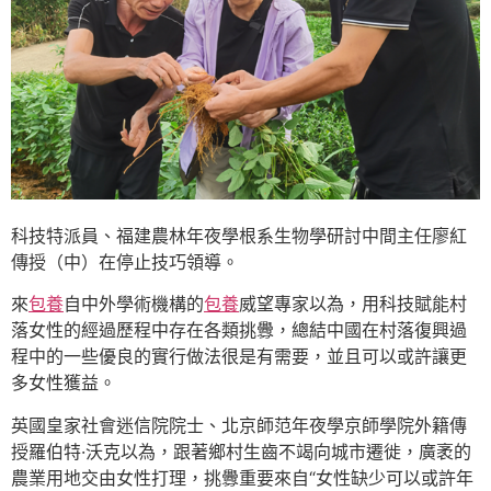
科技特派員、福建農林年夜學根系生物學研討中間主任廖紅
傳授（中）在停止技巧領導。
來
包養
自中外學術機構的
包養
威望專家以為，用科技賦能村
落女性的經過歷程中存在各類挑釁，總結中國在村落復興過
程中的一些優良的實行做法很是有需要，並且可以或許讓更
多女性獲益。
英國皇家社會迷信院院士、北京師范年夜學京師學院外籍傳
授羅伯特·沃克以為，跟著鄉村生齒不竭向城市遷徙，廣袤的
農業用地交由女性打理，挑釁重要來自“女性缺少可以或許年