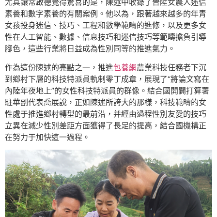
尤其讓常啟德覺得驚喜的是，陳述中收錄了晉陞女農人迷信
素養和數字素養的有關案例。他以為，跟著越來越多的年青
女孩投身迷信、技巧、工程和數學範疇的進修，以及更多女
性在人工智能、數據、信息技巧和迷信技巧等範疇擔負引導
腳色，這些行業將日益成為性別同等的推進氣力。
作為這份陳述的亮點之一，推進
包養網
農業科技任務者下沉
到鄉村下層的科技特派員軌制零丁成章，展現了“將論文寫在
內陸年夜地上”的女性科技特派員的群像。結合國開闢打算署
駐華副代表喬展說，正如陳述所誇大的那樣，科技範疇的女
性處于推進鄉村轉型的最前沿，并經由過程性別友愛的技巧
立異在減少性別差距方面獲得了長足的提高，結合國機構正
在努力于加快這一過程。