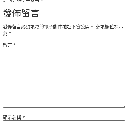
許同等地從中受害。”
發佈留言
發佈留言必須填寫的電子郵件地址不會公開。
必填欄位標示
為
*
留言
*
顯示名稱
*