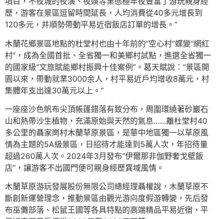
項目，不夜城的夜演、夜娛等業態極年夜豐富了游玩親身經
歷，游客在景區逗留時間延長，人均消費從40多元增長到
120多元，并順勢帶動平易近宿飯店訂單的增長。”
木蘭花鄉景區地點的杜堂村也由十年前的“空心村”蝶變“網紅
村”，成為全國首批、全省獨一和美鄉村試點，進選全省獨一
的國家級“文旅賦能鄉村振興十佳案例”。葛天賦說：“景區開
園以來，帶動就業3000余人，村平易近戶均增收8萬元，村
集體年支出達30萬元以上。”
一座座沙色帆布尖頂帳篷錯落有致分布，周圍環繞著砂巖石
山和熱帶沙生植物，充滿原始與天然的氣息……離杜堂村40
多公里的聶家崗村木蘭草原景區，是華中地區獨一以草原風
情為主題的5A級景區，日招待才能達到5萬人次，年招待量
超過260萬人次。2024年3月發布“伊爾那非伽野奢戈壁飯
店”，讓游客不出國門便可親身經歷異域風情。
木蘭草原游玩發展股份無限公司總經理聶權說，木蘭草原不
斷創新運營理念，推動景區由觀光游向度假游轉變，先后發
布巫儺部落、松鼠王國等各具特點的高端精品平易近宿，平