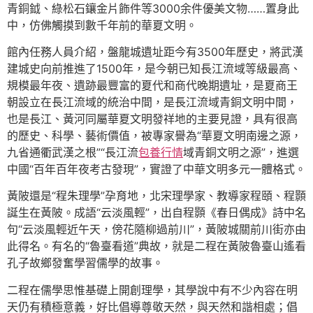
青銅鉞、綠松石鑲金片飾件等3000余件優美文物……置身此
中，仿佛觸摸到數千年前的華夏文明。
館內任務人員介紹，盤龍城遺址距今有3500年歷史，將武漢
建城史向前推進了1500年，是今朝已知長江流域等級最高、
規模最年夜、遺跡最豐富的夏代和商代晚期遺址，是夏商王
朝設立在長江流域的統治中間，是長江流域青銅文明中間，
也是長江、黃河同屬華夏文明發祥地的主要見證，具有很高
的歷史、科學、藝術價值，被專家譽為“華夏文明南邊之源，
九省通衢武漢之根”“長江流
包養行情
域青銅文明之源”，進選
中國“百年百年夜考古發現”，實證了中華文明多元一體格式。
黃陂還是“程朱理學”孕育地，北宋理學家、教導家程頤、程顥
誕生在黃陂。成語“云淡風輕”，出自程顥《春日偶成》詩中名
句“云淡風輕近午天，傍花隨柳過前川”，黃陂城關前川街亦由
此得名。有名的“魯臺看道”典故，就是二程在黃陂魯臺山遙看
孔子故鄉發奮學習儒學的故事。
二程在儒學思惟基礎上開創理學，其學說中有不少內容在明
天仍有積極意義，好比倡導尊敬天然，與天然和諧相處；倡