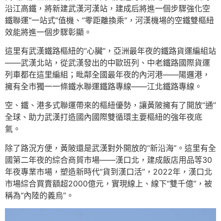
沿江高鐵，將新建武漢河漢站，建成后將進一個步驟強化空
鐵聯運“一站式”值機、“零距離換乘”，河漢機場的空鐵雙樞紐
效能將進一個步驟彰顯。
這里有武漢鐵路樞紐的“心臟”，亞洲最年夜的鐵路貨運編組站
——武漢北站，從武漢發出的中歐班列、中老鐵路國際貨運
列車都在這里編組；毗鄰全國最年夜的內河港——陽邏港，
擁有全市獨一一條鐵水聯運鐵路專線——江北鐵路專線。
空、鐵、港多式聯運帶來的樞紐優勢，讓黃陂擁有了開放“通”
全球、助力武漢打造國內國際雙循環主要樞紐的強年夜底
氣。
除了路況方便，黃陂還是武漢對外開放的“新沿海”。這里有全
國第二年夜的綜合商貿市場——漢口北，建成飯店用品等30
年夜專業市場，塑造新時代“貨到漢口活”，2022年，漢口北
市場綜合買賣額超2000億元，實現線上、線下“雙千億”，被
稱為“內陸的義烏”。