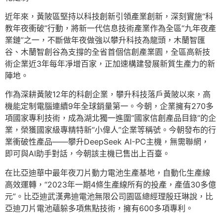
近年來，黃陂區堅持以科技創新引領產業創新，深刻實施“科
教年夜衝破”行動，將新一代信息技術產業作為全區“九年夜產
業鏈”之一，不斷做年夜做強以攀升科技為龍頭，木蘭智匯
谷、木蘭智創谷為支撐的全省首個信創產業園，全區高新技
術企業近3年每年凈增百家，正加速構建發展新質生產力的新
陣地。
作為深耕黃陂12年的科創企業，攀升科技落戶黃陂以來，高
機能定制電腦連續9年全球銷量第一。今朝，企業擁有270多
項國家專利技術，成為湖北獨一進圍“國家信創產品目錄”的企
業，榮獲國家級專精特新“小偉人”企業等稱號。今朝發布的行
業衝破性產品——攀升DeepSeek AI-PC主機，無需聯網，
即可與AI助手對話，今朝該主機已售出上百臺。
在比亞迪華中最年夜刀片動力電池生產基地，自動化生產線
高效運轉，“2023年一期4條生產線所有的投產，產值30多億
元”。比亞迪武漢弗迪電池無限公司園區總經理殷玨琳說，比
亞迪刀片電池蘊躲多項焦點技術，擁有600多項專利。