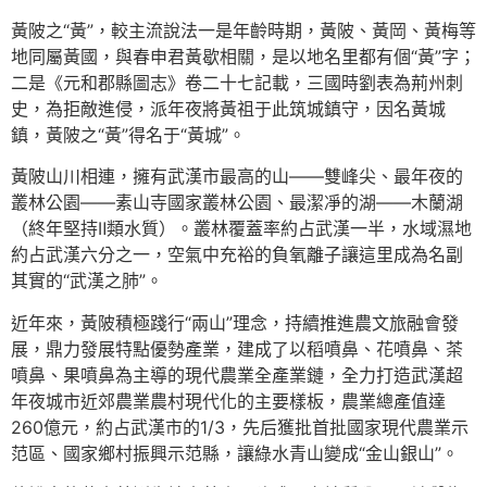
黃陂之“黃”，較主流說法一是年齡時期，黃陂、黃岡、黃梅等
地同屬黃國，與春申君黃歇相關，是以地名里都有個“黃”字；
二是《元和郡縣圖志》卷二十七記載，三國時劉表為荊州刺
史，為拒敵進侵，派年夜將黃祖于此筑城鎮守，因名黃城
鎮，黃陂之“黃”得名于“黃城”。
黃陂山川相連，擁有武漢市最高的山——雙峰尖、最年夜的
叢林公園——素山寺國家叢林公園、最潔凈的湖——木蘭湖
（終年堅持Ⅱ類水質）。叢林覆蓋率約占武漢一半，水域濕地
約占武漢六分之一，空氣中充裕的負氧離子讓這里成為名副
其實的“武漢之肺”。
近年來，黃陂積極踐行“兩山”理念，持續推進農文旅融會發
展，鼎力發展特點優勢產業，建成了以稻噴鼻、花噴鼻、茶
噴鼻、果噴鼻為主導的現代農業全產業鏈，全力打造武漢超
年夜城市近郊農業農村現代化的主要樣板，農業總產值達
260億元，約占武漢市的1/3，先后獲批首批國家現代農業示
范區、國家鄉村振興示范縣，讓綠水青山變成“金山銀山”。