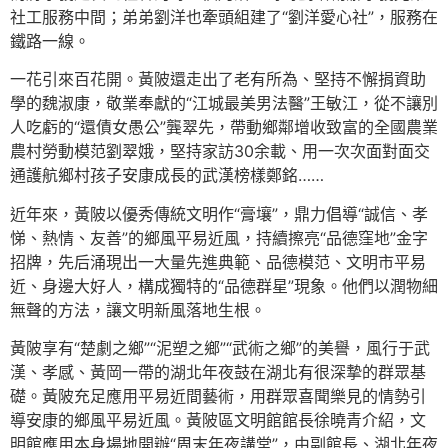
社工服務中間；弟弟劉洋也牽頭組建了“劉洋愛心社”，服務在
鐵路一線。
一花引來百花開。黃陂還走出了老有所為、堅持不懈捐資助
學的魏淑康，敬業奉獻的“江城最美男法醫”王敏江，從不讓別
人吃虧的“還債女愚公”龔翠先，帶動鄉鄰增收致富的全國農業
農村勞動模范劉翠娥，堅持家訪30余載、用一次次面對面交
通護航鄉村孩子安康成長的武漢榜樣鄭銘……
近年來，黃陂以優秀傳統文明作“膏壤”，鼎力倡導“誠信、孝
悌、熱情、友善”的鄉風平易近風，持續擦亮“品德窪地”金字
招牌，先后涌現出一大量先進典範、品德模范、文明市平易
近、身邊大好人，構成獨特的“品德群星”現象。他們以潤物細
無聲的方法，讓文明新風落地生根。
黃陂享有“楚劇之鄉”“泥塑之鄉”“武術之鄉”的美譽，風行于武
漢、孝感、黃岡一帶的湖北年夜鼓在湖北有很深摯的群眾基
礎。黃陂充足應用平易近間藝術，用群眾喜聞樂見的情勢引
導安康的鄉風平易近風。黃陂區文明館館長徐曉青介紹，文
明館應用本身場地開辦“周末年夜講堂”，由副館長、湖北年夜