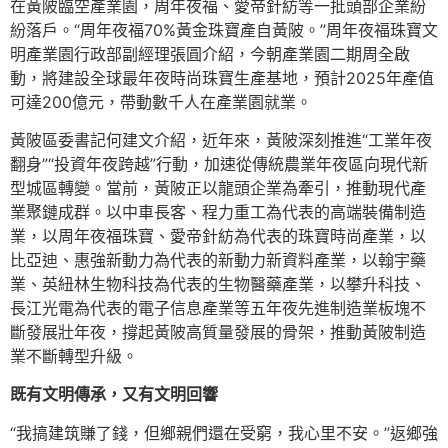
在黃陂臨空產業園，周年夜福、愛帝針紡等一批頭部企業紛
紛落戶。“周年夜福70%黃金珠寶產自黃陂。”周年夜福珠寶文
明產業園行政部副經理張圓介紹，今朝產業園二期周全啟
動，將建設全球最年夜時尚珠寶生產基地，預計2025年產值
可達200億元，帶動數千人在產業園就業。
黃陂區委書記何建文介紹，近年來，黃陂深刻推進“工業年夜
翻身”“投資年夜跨越”行動，加速從傳統農業年夜區向現代新
型城區轉變。當前，黃陂正以龍頭企業為牽引，推動現代產
業聚鏈成群。以中車長客、程力重工為代表的高端裝備制造
業，以周年夜福珠寶、愛帝針紡為代表的珠寶時尚產業，以
比亞迪、惠強新動力為代表的新動力新資料產業，以翰宇藥
業、英紐林生物科技為代表的生物醫藥產業，以攀升科技、
長江光電為代表的電子信息產業等五年夜先進制造業板塊不
斷發展壯年夜，撐起黃陂高質量發展的骨架，推動黃陂制造
業不斷轉型升級。
既有文明傳承，又有文明回響
“我搞建筑賺了錢，但鄉親們還在受窮，我心里不安。”返鄉強