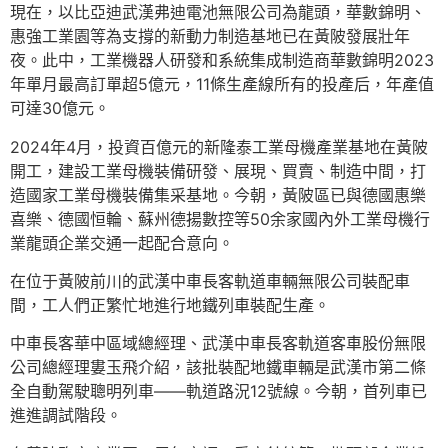
現在，以比亞迪武漢弗迪電池無限公司為龍頭，華數錦明、
惠強工業園等為支撐的新動力制造基地已在黃陂發展壯年
夜。此中，工業機器人研發和系統集成制造商華數錦明2023
年單月最高訂單超5億元，11條生產線所有的投產后，年產值
可達30億元。
2024年4月，投資百億元的新隆泰工業母機產業基地在黃陂
開工，建設工業母機裝備研發、展現、買賣、制造中間，打
造國家工業母機裝備集采基地。今朝，黃陂區已與德國惠樂
喜樂、德國恒輪、蘇州德揚數控等50余家國內外工業母機行
業龍頭企業交通一起配合意向。
在位于黃陂前川的武漢中車長客軌道車輛無限公司裝配車
間，工人們正繁忙地進行地鐵列車裝配生產。
中車長客華中區域總經理、武漢中車長客軌道客車股份無限
公司總經理婁玉飛介紹，該批裝配地鐵車輛是武漢市第二條
全自動駕駛聰明列車——軌道路況12號線。今朝，首列車已
進進調試階段。