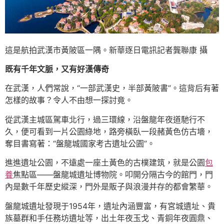
這是航拍武漢市黃陂區一隅。新華逐日電訊記者龔聯康 攝
既有千年文脈，又有好漢傳奇
在武漢，人們常說，“一部武漢史，半部黃陂書”。這背后有著
怎樣的故事？令人不由想一探討竟。
從武漢主城區駕車北行，過三環線，沿盤龍年夜道馳行不
久，便可看到一片公園綠地，路旁橫臥一段赭黃色仿古墻，
奪目書寫著：“盤龍城國家考古遺址公園”。
進進遺址公園，不遠處一座土黃色的古樸建筑，就是公園
包
養
焦點區——盤龍城遺址博物院。叩開分隔古今的館門，門
內是數千年歷史縱深，門外是販子與浪漫并存的都會繁華。
盤龍城遺址發現于1954年，遺址內涵豐富，有宮城遺址、貴
族墓群和手任務坊遺址等，出土年夜玉戈、青銅年夜圓鼎、