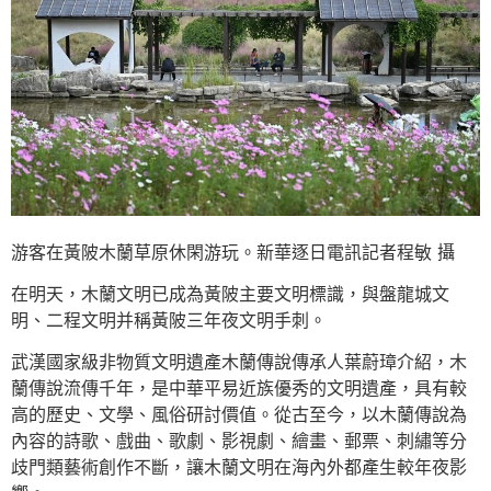
游客在黃陂木蘭草原休閑游玩。新華逐日電訊記者程敏 攝
在明天，木蘭文明已成為黃陂主要文明標識，與盤龍城文
明、二程文明并稱黃陂三年夜文明手刺。
武漢國家級非物質文明遺產木蘭傳說傳承人葉蔚璋介紹，木
蘭傳說流傳千年，是中華平易近族優秀的文明遺產，具有較
高的歷史、文學、風俗研討價值。從古至今，以木蘭傳說為
內容的詩歌、戲曲、歌劇、影視劇、繪畫、郵票、刺繡等分
歧門類藝術創作不斷，讓木蘭文明在海內外都產生較年夜影