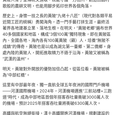
歌般的農耕文明，也能用腳步拓印世界各個角落。
歷史上，身懷一技之長的黃陂“九佬十八匠”（現代對各類平易
近間工匠的統稱）勇闖海角，憑一門手藝打拼生涯，最終活
著界各地建基立業、落地生根。在明天，“黃陂老鄉”遍布世界
40多個國家和地區，構成“3個100萬”獨特現象，即在黃陂區
內、全國各地、海內各有100萬黃陂（籍）人，培養“無陂不
成鎮”的傳奇，黃陂也是以成為湖北第一臺鄉、第二僑鄉。身
處內陸的黃陂人，開拓進取精力不遜于沿海，黃陂又被稱為
“武漢的溫州”。
明天，黃陂對外開放的優勢加倍凸起。從區位看，黃陂被稱
為“中部虹橋”。
這里有中部最年夜、獨一直航全球五年夜洲的國際門戶機場
——河漢國際機場。2024年，河漢機場邁進“三航站樓+三跑
道”時代，成為中部地區首個年搭客吞吐量衝破3000萬人次
的機場，預計2025年搭客吞吐量將衝破6300萬人次。
高鐵與航空無縫銜接，漢十高鐵開進河漢機場，規劃建設的