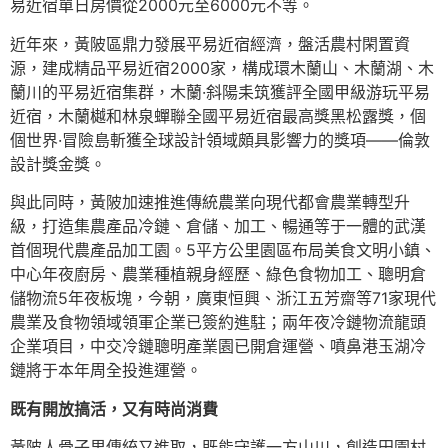
易近宿單日房價從2000元至6000元不等。
近年來，黃陂區鼎力發展平易近宿經濟，盤活農村閑置資
源，建成精品平易近宿2000家，構成環木蘭山、木蘭湖、木
蘭川的平易近宿集群，木蘭·斜陽耒筑獲評全國甲級游玩平易
近宿，木蘭樾和林泉蟬聯全國平易近宿最高獎黑松露獎，個
個世界·冒險島斬獲全球設計領域頗具影響力的獎項——倫敦
設計獎金獎。
與此同時，黃陂加速推進傳統農業向現代都會農業轉型升
級，打造集農產品冷鏈、倉儲、加工、暢通等于一體的武漢
首個現代農產品加工園。5平方公里園區布局美食文明小鎮、
中心年夜廚房、農業種植親身經歷、綠色食物加工、聰明倉
儲物流5年夜板塊，今朝，廣東恒興、浙江五芳齋等71家現代
農業及食物領域領軍企業已簽約進駐；兩年夜冷鏈物流龍頭
企業項目，中交冷鏈聰明產業園已開倉運營、噴鼻港玉湖冷
鏈將于本年周全投進運營。
既有開放搞活，又有時尚消費
黃陂人骨子里傳統又進取，既能守護一方山川，創造田園村