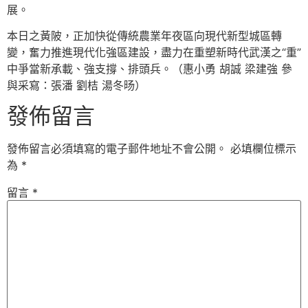
展。
本日之黃陂，正加快從傳統農業年夜區向現代新型城區轉
變，奮力推進現代化強區建設，盡力在重塑新時代武漢之“重”
中爭當新承載、強支撐、排頭兵。（惠小勇 胡誠 梁建強 參
與采寫：張潘 劉桔 湯冬旸）
發佈留言
發佈留言必須填寫的電子郵件地址不會公開。
必填欄位標示
為
*
留言
*