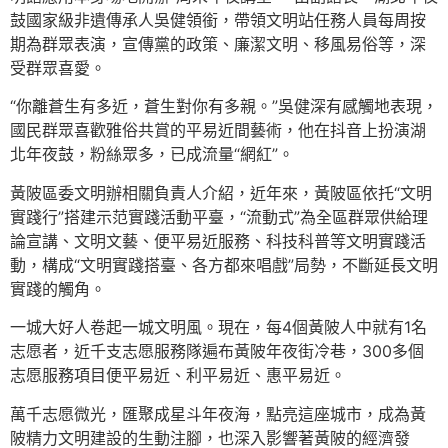
鼓國家級非遺傳承人吳健領銜，帶領文明站任務人員每周按
期為群眾表演，宣傳黨的政策、廉潔文明、移風易俗等，深
受群眾喜愛。
“你離蒼生有多近，蒼生對你有多親。”吳健深有感觸地表現，
國民群眾喜歡雅俗共賞的平易近間藝術，他在抖音上扮演湖
北年夜鼓，粉絲眾多，已成流量“網紅”。
黃陂區委文明辦相關負責人介紹，近年來，黃陂區依托“文明
實踐行”搭建示范實踐活動平臺，“流動式”為全區群眾供給理
論宣講、文明文藝、便平易近服務、科技科普等文明實踐活
動，構成“文明實踐搭臺、各方都來唱戲”局勢，不斷延長文明
實踐的觸角。
一城大好人卷起一城文明風。現在，每4個黃陂人中就有1名
志愿者，近千支志愿服務隊遍布黃陂年夜街冷巷，300多個
志愿服務項目便平易近、利平易近、惠平易近。
萬千志愿微光，匯聚成星斗年夜海，點亮這座城市，成為黃
陂精力文明建設的生動注腳，也深入影響著黃陂的經濟發