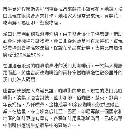
市平易近程密斯專程開車從武昌來鮮花小鎮買花。她說，漢
口北現在很適合周末打卡，她和家人經常過來玩，買鮮花、
吃海鮮、喝咖啡、逛寵物店。
漢口北集團副總裁游坤介紹，由于整合優化了供應鏈，借助
武漢河漢機場冷鏈物流，漢口北從源頭基地直采鮮花，實現
從農場到賣場高效運輸，保證花草品質新鮮，售價比市場價
廣泛低20%至50%。
在彌漫著淡淡的咖啡噴鼻味的漢口北咖啡街，一架無人機騰
躍而起，將唐吉訶德咖啡館的兩杯拿鐵咖啡送往數公里外的
漢口北漁人碼頭。
唐吉訶德創始人岑嶺見證了咖啡街的成長。現在的漢口北咖
啡街，湊集了唐吉訶德、藍山咖啡、佰咖匯、楚茶、冠典、
年夜拇指、八仟噴鼻、金捷成等30余家咖啡茶飲供應鏈企
業。在這里，來自埃塞俄比亞、巴西、印尼等數十個國家和
地區的咖啡豆應有盡有，各種咖啡用具琳瑯滿目，已成為華
中咖啡供應鏈生態最集中的區域之一。