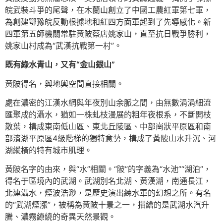
皖武裝斗爭的尾聲，在木蘭山創立了中國工農紅軍第七軍，
為創建鄂豫皖反動根據地和紅四方面軍起到了先導感化。新
四軍第五師機關常駐黃陂蔡店姚家山，直至抗日戰爭勝利，
姚家山村成為“武漢抗戰第一村”。
既有綠水青山，又有“金山銀山”
黃陂得名，與地輿空間直接相關。
處在濃密的江漢水網與年夜別山余脈之間，由無數涓涓細流
匯聚成的灄水，猶如一株虬枝漫展的粗年夜根系，不斷開枝
散葉，構成東南低山區、東北丘陵區、中部崗狀平原區和南
部濱湖平原區4級階梯的獨特意勢，構成了黃陂山水升沉、河
湖縱橫的特有城市肌理。
黃陂名字的由來，與“水”相關。“陂”的字義為“水池”“湖泊”，
得名于區境內的武湖。武湖別名北湖、黃漢湖，南通長江，
北連灄水，煙波浩渺，是歷史演出練水軍的幻想之所。有名
的“武湖煙漲”，被稱為黃陂十景之一，描繪的是武湖水汽升
騰、濃霧繚繞的奇異天然景觀。