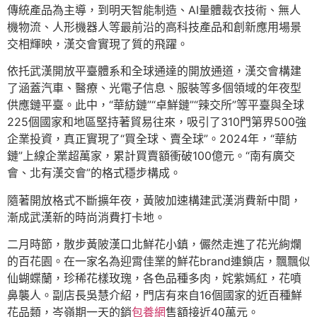
傳統產品為主導，到明天智能制造、AI量體裁衣技術、無人
機物流、人形機器人等最前沿的高科技產品和創新應用場景
交相輝映，漢交會實現了質的飛躍。
依托武漢開放平臺體系和全球通達的開放通道，漢交會構建
了涵蓋汽車、醫療、光電子信息、服裝等多個領域的年夜型
供應鏈平臺。此中，“華紡鏈”“卓鮮鏈”“辣交所”等平臺與全球
225個國家和地區堅持著貿易往來，吸引了310門第界500強
企業投資，真正實現了“買全球、賣全球”。2024年，“華紡
鏈”上線企業超萬家，累計買賣額衝破100億元。“南有廣交
會、北有漢交會”的格式穩步構成。
隨著開放格式不斷擴年夜，黃陂加速構建武漢消費新中間，
漸成武漢新的時尚消費打卡地。
二月時節，散步黃陂漢口北鮮花小鎮，儼然走進了花光絢爛
的百花園。在一家名為迎霄佳業的鮮花brand連鎖店，飄飄似
仙蝴蝶蘭，珍稀花樣玫瑰，各色品種多肉，姹紫嫣紅，花噴
鼻襲人。副店長吳慧介紹，門店有來自16個國家的近百種鮮
花品類，岑嶺期一天的銷
包養網
售額接近40萬元。