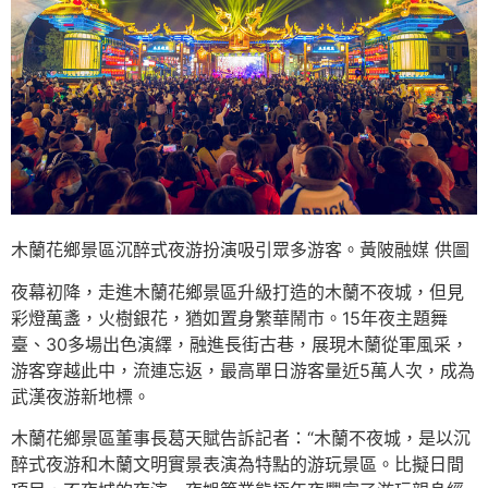
木蘭花鄉景區沉醉式夜游扮演吸引眾多游客。黃陂融媒 供圖
夜幕初降，走進木蘭花鄉景區升級打造的木蘭不夜城，但見
彩燈萬盞，火樹銀花，猶如置身繁華鬧市。15年夜主題舞
臺、30多場出色演繹，融進長街古巷，展現木蘭從軍風采，
游客穿越此中，流連忘返，最高單日游客量近5萬人次，成為
武漢夜游新地標。
木蘭花鄉景區董事長葛天賦告訴記者：“木蘭不夜城，是以沉
醉式夜游和木蘭文明實景表演為特點的游玩景區。比擬日間