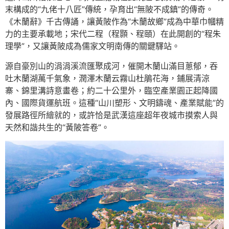
末構成的“九佬十八匠”傳統，孕育出“無陂不成鎮”的傳奇。
《木蘭辭》千古傳誦，讓黃陂作為“木蘭故鄉”成為中華巾幗精
力的主要承載地；宋代二程（程顥、程頤）在此開創的“程朱
理學”，又讓黃陂成為儒家文明南傳的關鍵驛站。
源自豪別山的涓涓溪流匯聚成河，催開木蘭山滿目蔥郁，吞
吐木蘭湖萬千氣象，潤澤木蘭云霧山杜鵑花海，鋪展清涼
寨、錦里溝詩意畫卷；約二十公里外，臨空產業園正起降國
內、國際貨運航班。這種“山川塑形、文明鑄魂、產業賦能”的
發展路徑所繪就的，或許恰是武漢這座超年夜城市摸索人與
天然和諧共生的“黃陂答卷”。