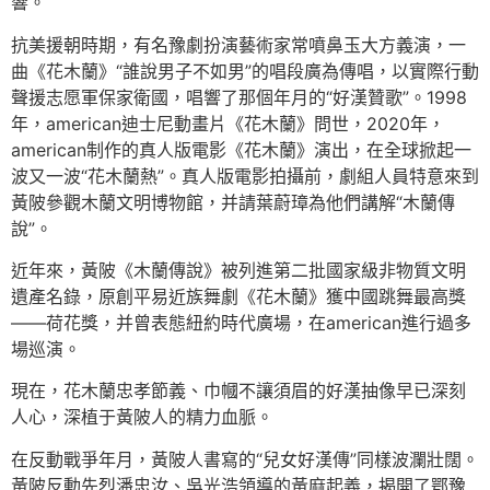
響。
抗美援朝時期，有名豫劇扮演藝術家常噴鼻玉大方義演，一
曲《花木蘭》“誰說男子不如男”的唱段廣為傳唱，以實際行動
聲援志愿軍保家衛國，唱響了那個年月的“好漢贊歌”。1998
年，american迪士尼動畫片《花木蘭》問世，2020年，
american制作的真人版電影《花木蘭》演出，在全球掀起一
波又一波“花木蘭熱”。真人版電影拍攝前，劇組人員特意來到
黃陂參觀木蘭文明博物館，并請葉蔚璋為他們講解“木蘭傳
說”。
近年來，黃陂《木蘭傳說》被列進第二批國家級非物質文明
遺產名錄，原創平易近族舞劇《花木蘭》獲中國跳舞最高獎
——荷花獎，并曾表態紐約時代廣場，在american進行過多
場巡演。
現在，花木蘭忠孝節義、巾幗不讓須眉的好漢抽像早已深刻
人心，深植于黃陂人的精力血脈。
在反動戰爭年月，黃陂人書寫的“兒女好漢傳”同樣波瀾壯闊。
黃陂反動先烈潘忠汝、吳光浩領導的黃麻起義，揭開了鄂豫