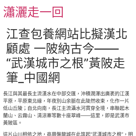
跳
瀟灑走一回
至
主
要
江查包養網站比擬漢北
內
容
顧處 一陂納古今——
“武漢城市之根”黃陂走
筆_中國網
長江與其最長主流漢水在中部交匯，沖積潤澤出廣袤的江漢
平原，平原東北緣，年夜別山余脈在此陡然收束，化作一片
低山丘陵；自北向南，長江主流灄水河貫穿全境，串聯起木
蘭山、云霧山、清涼寨等數十座翠峰——這里，即是武漢市
黃陂區。
這片山川相依之地，商周盤龍城在此筑起“武漢城市之根”，明