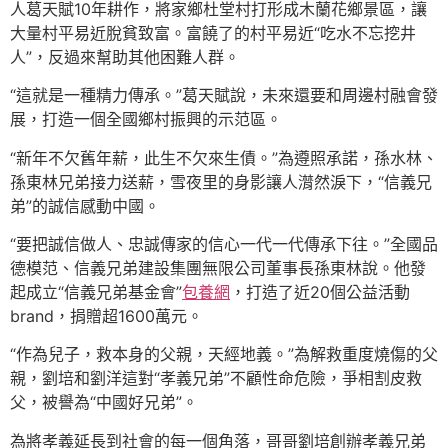
人葛天賦10年耕作，將家鄉杜堂村打形成木蘭花鄉景區，讓
大量村平易近脫貧致富。富饒了的村平易近“吃水不忘挖井
人”，反過來幫助其他困難人群。
“這就是一種精力傳承。”葛天賦說，未來還要和周邊村融會發
展，打造一個全國鄉村振興的示范區。
“新年不欠舊年薪，此生不欠來生債。”為遵照承諾，孫水林、
孫東林兄弟接力送薪，雪夜里的身影讓人潸然淚下，“信義兄
弟”的誠信感動中國。
“要把誠信做人、忠誠傳家的信心一代一代傳承下往。”全國品
德模范、信義兄弟建設集團無限公司董事長孫東林說。他發
起成立“信義兄弟基金會”
包養網
，打造了近20個公益活動
brand，捐贈超1600萬元。
“作為兒子，救本身的父親，天經地義。”為解救重度燒傷的父
親，劉培和劉洋這對“孝義兄弟”不顧性命危險，爭相割皮救
父，被譽為“中國好兄弟”。
為將孝義延長到社會的每一個角落，哥哥劉培創辦孝義兄弟