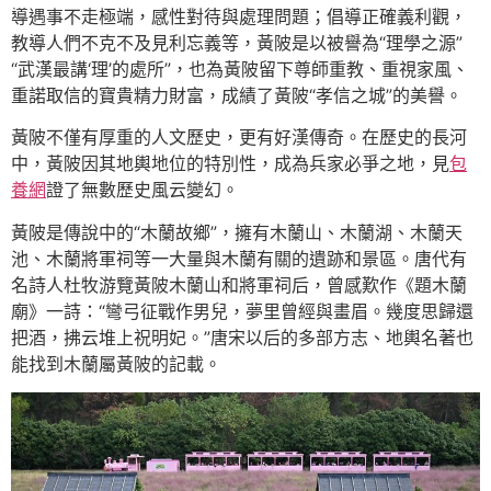
導遇事不走極端，感性對待與處理問題；倡導正確義利觀，
教導人們不克不及見利忘義等，黃陂是以被譽為“理學之源”
“武漢最講‘理’的處所”，也為黃陂留下尊師重教、重視家風、
重諾取信的寶貴精力財富，成績了黃陂“孝信之城”的美譽。
黃陂不僅有厚重的人文歷史，更有好漢傳奇。在歷史的長河
中，黃陂因其地輿地位的特別性，成為兵家必爭之地，見
包
養網
證了無數歷史風云變幻。
黃陂是傳說中的“木蘭故鄉”，擁有木蘭山、木蘭湖、木蘭天
池、木蘭將軍祠等一大量與木蘭有關的遺跡和景區。唐代有
名詩人杜牧游覽黃陂木蘭山和將軍祠后，曾感歎作《題木蘭
廟》一詩：“彎弓征戰作男兒，夢里曾經與畫眉。幾度思歸還
把酒，拂云堆上祝明妃。”唐宋以后的多部方志、地輿名著也
能找到木蘭屬黃陂的記載。