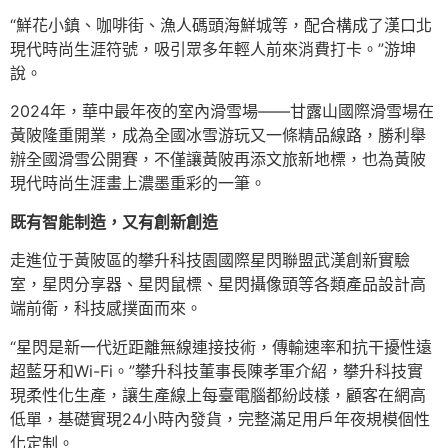
“鮮花小鎮、咖啡街、漁人碼頭海鮮城等，配合構成了漢口北
現代時尚生涯符號，吸引眾多年輕人前來消費打卡。”游坤
說。
2024年，華中最年夜的室內滑雪場——甘露山國際滑雪場在
黃陂隆重開業，成為全國冰雪游玩又一條精品線路，勝利舉
辦全國滑雪公開賽，不僅讓黃陂再添文旅新地標，也為黃陂
現代時尚生涯畫上濃墨重彩的一筆。
既有智能制造，又有創新創造
走進位于黃陂區的攀升科技園國際星閃聯盟武漢創新實驗
室，星閃分享器、星閃鼠標、星閃攝像頭等各類產品設計高
端前衛，科技感撲面而來。
“星閃是新一代近距離無線連接技術，傳輸速率和抗干擾性遠
超藍牙和Wi-Fi。”攀升科技董事長陳孝軍介紹，攀升科技實
現柔性化生產，讓生產線上每臺電腦都紛歧樣，顧客在網高
低單，基礎實現24小時內發貨，完整滿足用戶年夜規模個性
化定制。