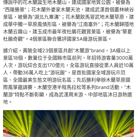
傳說中的花木蘭誕生地木蘭山，建成國家地質公園，被譽為
“西陵勝景”；花木蘭外婆家木蘭天池，建成武漢首個叢林峽谷
景區，被譽為“湖北九寨溝”；花木蘭飲馬習武地木蘭草原，建
成華中獨一草原風情形區，被譽為“江南塞外”；花木蘭歸隱地
木蘭云霧山，建玉成市最年夜杜鵑花觀賞景區，被譽為“華夏
杜鵑奇觀”。4個景區聯合獲評國家5A級游玩景區。
據介紹，黃陂全域23個景區共創“木蘭游”brand，3A級以上
景區18個，數量位于全國縣市區前列，年招待游客量3000萬
人次，游玩綜合支出170億元，全區游玩直接從業人員近10萬
人，帶動36萬人吃上“游玩飯”，是首批國家全域游玩示范
區、全國最美生態文明游玩名區；先后勝利舉辦木蘭草原國
際風箏邀請賽、木蘭空港半程馬拉松等系列brand活動，“木
蘭游”特點不斷彰顯，成為武漢周末游、中部地區沐日游熱選
地。