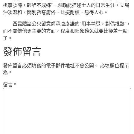
棋寧號隱，輕醉不成鄉”一聯頗能描述士人的日常生涯，立場
沖淡溫和，闊別矜夸庸俗，比擬耐讀，易得人心。
西昆體諸公只留意師承唐彥謙的“用事精緻，對偶親熱”，
而不關懷他更主要的方面，程度和睦象難免就要比擬差一點
了。
發佈留言
發佈留言必須填寫的電子郵件地址不會公開。
必填欄位標示
為
*
留言
*