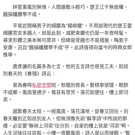
絆惹東風別無情，人間誰敢斗輕巧。楚王江干無故種，
餓損纖腰學不成。
平易近間稱男子的細腰為“楊柳腰”。不用說現代的楚王愛
細腰宮女多餓人，就是此刻，減肥束腰也仍是一年夜時髦。
尋求形體之美本無可厚非，但總是受餓也不是措施，晦氣于
安康，況且“餓損纖腰學不成”乎。此詩值得向當今的時興女郎
推舉。
唐彥謙的名篇多為七言，他的五言詩也很見工夫，如送
別春天的《春殘》詩云：
景為春時
私密空間
短，愁隨別夜長。暫棋寧號隱，輕醉
不成鄉。風雨曾通夕，莓苔有眾芳。落花如便往，樓上即河
梁。
感歎春天太短，一經風雨，落花滿地，促春又回往。向
春天離別正如送別友人，但無須像先前“蘇李詩”中所說的那
樣，必定要“聯袂上河梁”往分別，自家的樓上就是“河梁”啊。
人生況味往往這般。小樓一夜聽風雨，詩人是以而掉眠。“暫