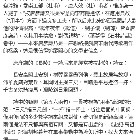
變淳雅，愛崇工部（杜甫）。唐人效（杜）甫者，惟彥謙一
人罷了。”按唐彥謙又很是留意向李商隱進修，在應用典故
（“用事”）方面下過良多工夫，所以后來北宋的西昆體詩人對
他的評價很高，“楊年夜年（楊億）、劉子儀（劉筠）皆喜唐
彥謙詩，以其用事精緻，對偶親熱”。（葉夢得《石林詩話》
卷中）——本來唐彥謙乃是一座聯絡接觸唐宋兩代詩歌創作
的橋梁，這是很值得追蹤關心的文學史信息。
唐彥謙的《長陵》一詩后來是經常被提起的，詩云：
長安高闕此安劉，祔葬累累盡列侯。豐上故居無故鄉，
沛華夏廟對荒丘。耳聞明主提三尺，目睹愚平易近盜一抔。
千古冬烘騎瘦馬，灞陵斜日重回頭。
詩中的頸聯（第五六兩句）一貫被視為“用事”高深的典
范，“三尺”指三尺劍，“一抔”指一抔土，省往后面的中間詞，
僅用後面的多少數字詞來組成對仗，確切很是新穎高深。這
兩個提法不只都與高祖有關，又都是有出處的，《史記·高祖
本紀》記錄劉邦暮年在軍事舉動中為流矢所中，找大夫來治
病——