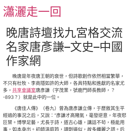
跳
瀟灑走一回
至
主
要
晚唐詩壇找九宮格交流
內
容
名家唐彥謙–文史–中國
作家網
晚唐是年夜唐王朝的衰世，但詩歌創作依然相當繁華，
不只有杜牧、李商隱如許的大師，各具特點和進獻的名家尤
多，
共享會議室
唐彥謙（字茂業，號鹿門師長教師，？
-893？）就是此中的一位。
《唐佳人傳》（卷九）曾為唐彥謙立傳，于歷敘其生平
經過的事況之后，又說：“彥謙才高賭氣，毫發逆意，年夜怒
叵禁。博學足藝，尤長于詩，道古心雄，講話不茍，極能用
事，如本身出。初師溫庭筠，調劑逼似，故多纖麗之詞。后