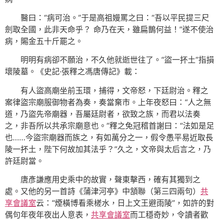
醫曰：“病可治。”于是高祖嫚罵之曰：“吾以平民提三尺
劍取全國，此非天命乎？ 命乃在天，雖扁鵲何益！”遂不使治
病，賜金五十斤罷之。
明明有病卻不願治，不久他就逝世往了。“盜一抔土”指損
壞陵墓。《史記·張釋之馮唐傳記》載：
有人盜高廟坐前玉環，捕得，文帝怒，下廷尉治。釋之
案律盜宗廟服御物者為奏，奏當棄市。上年夜怒曰：“人之無
道，乃盜先帝廟器，吾屬廷尉者，欲致之族，而君以法奏
之，非吾所以共承宗廟意也。”釋之免冠稽首謝曰：“法如是足
也……今盜宗廟器而族之，有如萬分之一，假令愚平易近取長
陵一抔土，陛下何故加其法乎？”久之，文帝與太后言之，乃
許廷尉當。
唐彥謙應用史乘中的故實，聲東擊西，確有其獨到之
處。又他的另一首詩《蒲津河亭》中頷聯（第三四兩句）
共
享會議室
云：“煙橫博看乘槎水，日上文王避雨陵”，如許的對
偶句年夜年夜出人意表，
共享會議室
而工穩奇妙，令讀者歡