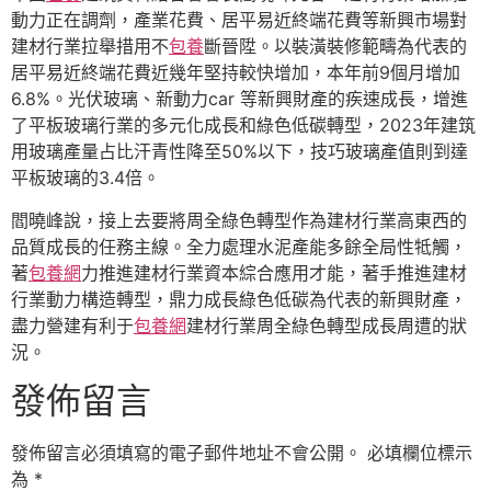
動力正在調劑，產業花費、居平易近終端花費等新興市場對
建材行業拉舉措用不
包養
斷晉陞。以裝潢裝修範疇為代表的
居平易近終端花費近幾年堅持較快增加，本年前9個月增加
6.8%。光伏玻璃、新動力car 等新興財產的疾速成長，增進
了平板玻璃行業的多元化成長和綠色低碳轉型，2023年建筑
用玻璃產量占比汗青性降至50%以下，技巧玻璃產值則到達
平板玻璃的3.4倍。
閻曉峰說，接上去要將周全綠色轉型作為建材行業高東西的
品質成長的任務主線。全力處理水泥產能多餘全局性牴觸，
著
包養網
力推進建材行業資本綜合應用才能，著手推進建材
行業動力構造轉型，鼎力成長綠色低碳為代表的新興財產，
盡力營建有利于
包養網
建材行業周全綠色轉型成長周遭的狀
況。
發佈留言
發佈留言必須填寫的電子郵件地址不會公開。
必填欄位標示
為
*