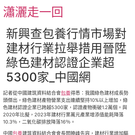
跳
瀟灑走一回
至
主
要
新興查包養行情市場對
內
容
建材行業拉舉措用晉陞
綠色建材認證企業超
5300家_中國網
記者從中國建筑資料結合會
包養
得悉：我國綠色建材成長勢
頭傑出，綠色建材產物營業支出連續堅持10%以上增加，綠
色建材認證企業已跨越5300家，認證產物衝破1.2萬個。與
2020年比擬，2023年建材行業萬元產業增添值能耗降落
10.3％，二氧化碳排放降落16％。
中國
包養
建筑資料結合會會長閻曉峰先容，建材行業增加驅