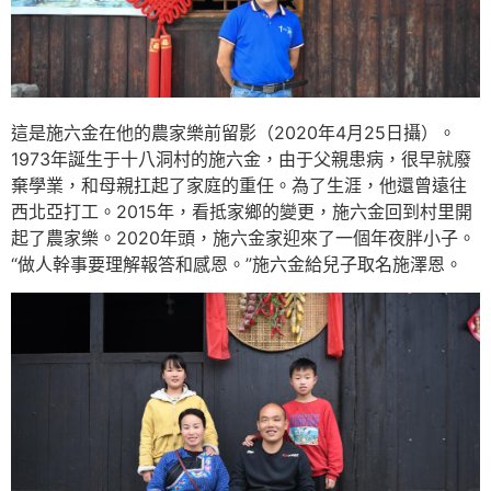
這是施六金在他的農家樂前留影（2020年4月25日攝）。
1973年誕生于十八洞村的施六金，由于父親患病，很早就廢
棄學業，和母親扛起了家庭的重任。為了生涯，他還曾遠往
西北亞打工。2015年，看抵家鄉的變更，施六金回到村里開
起了農家樂。2020年頭，施六金家迎來了一個年夜胖小子。
“做人幹事要理解報答和感恩。”施六金給兒子取名施澤恩。