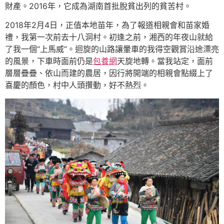
財產。2016年，它成為湖南首批脫貧出列的貧苦村。
2018年2月4日，正值本地苗年，為了報道相親會和苗家婚
禮，我第一次前去十八洞村。初逢之前，湘西的年夜山就給
了我一個“上馬威”。迴旋的山路讓暈車的我得空觀賞沿途漂亮
的風景，下車時面前仍是
包養網
天旋地轉。當我站定，面前
層層疊疊、依山而建的農居，因行將開端的相親會點綴上了
喜慶的顏色，村中人頭攢動，好不熱烈。