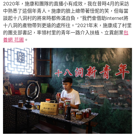
2020年，施康和團隊的直播小有成效，我在昔時4月的采訪
中熟悉了這個年青人。施康的臉上總帶著忸怩的笑，但每當
談起十八洞村的將來時都佈滿自負，“我們會借助internet將
十八洞的產物帶到更遠的處所往。”2021年末，施康成了村里
的團支部書記，率領村里的青年一路介入扶植、立異創業
包
養網 花圃
。