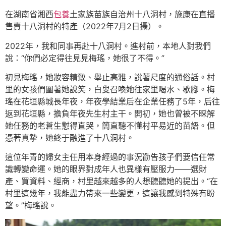
在湖南省湘西
包養
土家族苗族自治州十八洞村，施康在直播
售賣十八洞村的特產（2022年7月2日攝）。
2022年，我和同事再赴十八洞村。進村前，本地人對我們
說：“你們必定得往見見梅瑤，她很了不得。”
初見梅瑤，她妝容精致、舉止高雅，說著尺度的通俗話。村
里的女孩們圍著她說笑，白叟召喚她往家里喝水、歇腳。梅
瑤在花垣縣城長年夜，年夜學結業后在企業任務了5年，后往
返到花垣縣，擔負年夜先生村主干。開初，她也曾被不睬解
她任務的老蒼生懟得直哭，簡直聽不懂村平易近的苗語。但
憑著真摯，她終于融進了十八洞村。
這位年青的婦女主任用本身經過的事況勸告孩子們要信任常
識轉變命運。她的眼界對成年人也異樣有壓服力——選財
產、買資料、經商，村里越來越多的人想聽聽她的提出。“在
村里這幾年，我能盡力帶來一些變更，這讓我感到特殊有盼
望。”梅瑤說。