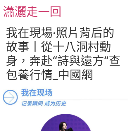
跳
瀟灑走一回
至
主
要
我在現場·照片背后的
內
容
故事丨從十八洞村動
身，奔赴“詩與遠方”查
包養行情_中國網