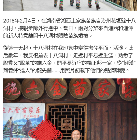
2018年2月4日，在湖南省湘西土家族苗族自治州花垣縣十八
洞村，接親步隊外行進中。當日，兩對分辨來自湘西和湘潭
的新人特意離開十八洞村體驗苗族婚禮。
從這一天起，十八洞村在我印象中變得愈發平面、活潑。此
后數年，我反復前去十八洞村，走近村平易近生涯，熟悉了
脫貧又“脫單”的施六金、開平易近宿的楊正邦一家、從“懶漢”
到養蜂“達人”的龍先蘭……用照片記載下他們的點滴轉變。