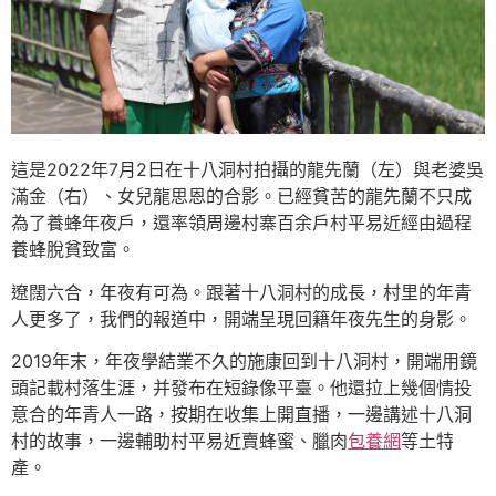
這是2022年7月2日在十八洞村拍攝的龍先蘭（左）與老婆吳
滿金（右）、女兒龍思恩的合影。已經貧苦的龍先蘭不只成
為了養蜂年夜戶，還率領周邊村寨百余戶村平易近經由過程
養蜂脫貧致富。
遼闊六合，年夜有可為。跟著十八洞村的成長，村里的年青
人更多了，我們的報道中，開端呈現回籍年夜先生的身影。
2019年末，年夜學結業不久的施康回到十八洞村，開端用鏡
頭記載村落生涯，并發布在短錄像平臺。他還拉上幾個情投
意合的年青人一路，按期在收集上開直播，一邊講述十八洞
村的故事，一邊輔助村平易近賣蜂蜜、臘肉
包養網
等土特
產。