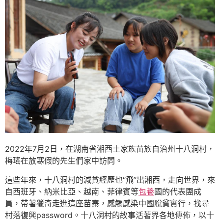
2022年7月2日，在湖南省湘西土家族苗族自治州十八洞村，
梅瑤在放寒假的先生們家中訪問。
這些年來，十八洞村的減貧經歷也“飛”出湘西，走向世界，來
自西班牙、納米比亞、越南、菲律賓等
包養
國的代表團成
員，帶著獵奇走進這座苗寨，感觸感染中國脫貧實行，找尋
村落復興password。十八洞村的故事活著界各地傳佈，以十