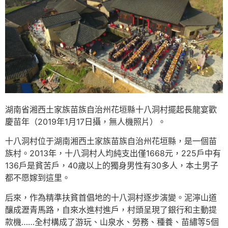
湖南省湘西土家族苗族自治州花垣縣十八洞村擺起長龍宴歡
慶苗年（2019年1月17日攝，無人機照片）。
十八洞村位于湖南湘西土家族苗族自治州花垣縣，是一個苗
族村。2013年，十八洞村人均純支出僅1668元，225戶中有
136戶是貧苦戶，40歲以上的獨身男性有30多人，本土男子
都不愿嫁到這里。
后來，作為精準扶貧首倡地的十八洞村逐步演變。泥濘山道
釀成瀝青馬路，自來水進村進戶，村頭呈現了銀行和主動提
款機……全村構成了游玩、山泉水、勞務、種養、苗繡等5個