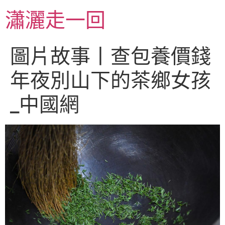
跳
瀟灑走一回
至
主
要
圖片故事丨查包養價錢
內
容
年夜別山下的茶鄉女孩
_中國網