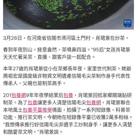
3月26日，在河南省信陽市浉河區土門村，肖珺景在炒茶。
春到年夜別山，綠意盎然，茶噴鼻四溢。“95后”女孩肖珺景
天天忙著采茶、直播、跟客戶談一起配合。
本年27歲的肖珺景從小在茶鄉長年夜，家里世代制茶。姥爺
周祖宏是國度級非物資文明遺產信陽毛尖茶制作身手代表性
傳承人，父親也是制茶高手。
201
包養網
9年年夜學結業后
包養
，肖珺景回抵家鄉開端鉆研
制茶。為了
包養
讓更多人清楚信陽毛尖
包養網
，肖珺景聯合
本地風土
包養平臺推舉
情面，拍攝了一系列短錄像，科普茶
功能、推行茶文明。今朝她在短錄像平臺已收獲2萬多粉絲。
“我想傳承推行好信陽毛尖非遺手工炒制身手，讓更多人清楚
和酷愛茶文明。”肖珺景說。