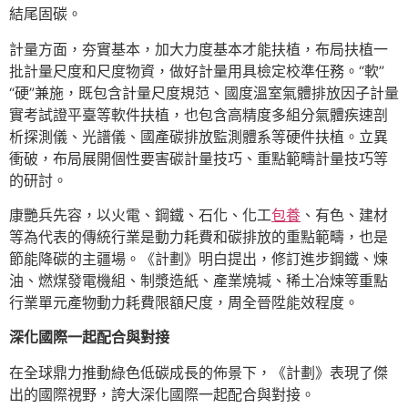
結尾固碳。
計量方面，夯實基本，加大力度基本才能扶植，布局扶植一
批計量尺度和尺度物資，做好計量用具檢定校準任務。“軟”
“硬”兼施，既包含計量尺度規范、國度溫室氣體排放因子計量
實考試證平臺等軟件扶植，也包含高精度多組分氣體疾速剖
析探測儀、光譜儀、國產碳排放監測體系等硬件扶植。立異
衝破，布局展開個性要害碳計量技巧、重點範疇計量技巧等
的研討。
康艷兵先容，以火電、鋼鐵、石化、化工
包養
、有色、建材
等為代表的傳統行業是動力耗費和碳排放的重點範疇，也是
節能降碳的主疆場。《計劃》明白提出，修訂進步鋼鐵、煉
油、燃煤發電機組、制漿造紙、產業燒堿、稀土冶煉等重點
行業單元產物動力耗費限額尺度，周全晉陞能效程度。
深化國際一起配合與對接
在全球鼎力推動綠色低碳成長的佈景下，《計劃》表現了傑
出的國際視野，誇大深化國際一起配合與對接。