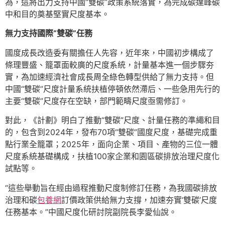
為，這將出力支持中國“雙碳”政策系統落實，為完成碳達峰碳
中和目的奠基堅實尺度基本。
無力支持國際“雙碳”任務
國度成長改造委有關擔任人先容，近年來，中國初步構成了
條理豐盛、籠罩面較廣的尺度系統，計量基本進一個步驟夯
實，為加速經濟社會成長周全綠色轉型供給了無力支持。但
中國“雙碳”尺度計量系統扶植停頓依然滯后、一些急用先行的
主要“雙碳”尺度存在空缺，部門範疇尺度亟需修訂。
對此，《計劃》明白了推動“雙碳”尺度、計量任務的準繩和目
的，包含到2024年，發布70項“雙碳”國度尺度，基礎完成重
點行業全籠罩；2025年，面向企業、項目、產物的三位一體
尺度系統基礎構成，扶植100家企業和園區碳排放治理尺度化
試點等。
“這些舉動旨在經由過程推動尺度制修訂任務，為我國碳排放
治理和碳
包養網
訂價政策供給無力支撐，加速夯實‘雙碳’尺度
任務基本。”中國尺度化研討院副院長李愛仙說。