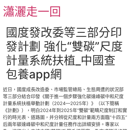
跳
瀟灑走一回
至
主
要
國度發改委等三部分印
內
容
發計劃 強化“雙碳”尺度
計量系統扶植_中國查
包養app網
近日，國度成長改造委、市場監管總局、生態周遭的狀況部
等三部分結合印發《關于進一個步驟強化碳達峰碳中和尺度
計量系統扶植舉動計劃（2024—2025年）》（以下簡稱
《計劃》），明白2024年到2025年“雙碳”範疇尺度制訂和實
行的時光表、道路圖，并分辨從尺度和計量兩方面臨“十四五”
后兩年碳達峰碳中和尺度計量任務作出詳細安排。專家以