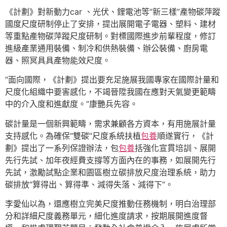
《計劃》對新動力car 、光伏、鋰電池等“新三樣”產物碳萍蹤
國度尺度研制停止了安排，提出展開電子電器、塑料、建材
等重點產物碳萍蹤尺度研制。對標國際進步前輩程度，修訂
進級產業通用裝備、制冷和供熱裝備、辦公裝備、廚房電
器、照冥具具產物能效尺度。
“面向國際，《計劃》提出要充足施展我國專家在國際計量和
尺度化組織中要害感化，不竭晉陞我國在應對天氣變更範疇
中的介入度和進獻度。”康艷兵先容。
碳計量是一個新興範疇，需求兼顧各方資本，有用施展計量
支持感化。為確保“雙碳”尺度系統扶植
包養
順遂實行，《計
劃》提出了一系列保證辦法，包
包養
括強化宣貫培訓、展開
先行先試、加年夜經費支撐等方面內在的事務，如展開先行
先試，激勵試點企業和園區樹立碳排放尺度治理系統，助力
碳排放“算得出、算得準、減得失落、減得下”。
李愛仙以為，還應樹立完美尺度推動任務機制，明白治理部
分和詳細尺度義務單元，細化進度請求，按期展開進度督