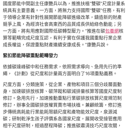
國度節能中間副主任康艷兵以為，推進扶植“雙碳”尺度計量系
統具有主要意義。一方面，將無力支持國際“雙碳”任務，有利
于領導企業有針對性展開節能降碳進級改革，鑄造新的財產
競爭上風，為經濟社會高東西的品質成長供給綠色動能；另
一方面，將有用應對國際低碳轉型壓力。“推進在碳
包養網
核
算等範疇完成尺度互認，有利于實在保護我國重點行業企業
成長權益，保證重點財產連續安康成長。”康艷兵說。
緊扣節能降碳重點範疇發力
依據碳達峰碳中和任務需求，依照需求導向、急用先行的準
繩，《計劃》從尺度和計量兩方面明白了16項重點義務。
尺度方面，分類施策，從企業、產物和項目三個分歧層面動
身，加速碳排放核算、碳萍蹤和碳減排量核算等國度尺度制
修訂。急用先行，加速推動重點行業碳排放核算尺度規范制
修訂，辦事全國碳排放權買賣市場扶植。兼顧統籌，修訂進
步傳統高耗能行業能耗限額尺度和產物能效尺度，泉源減
碳；研制乾淨生孩子評價系各國家尺度，展開收受接管應用
相干尺度研制，經過歷程降碳；推進碳肅清技巧尺度攻關，