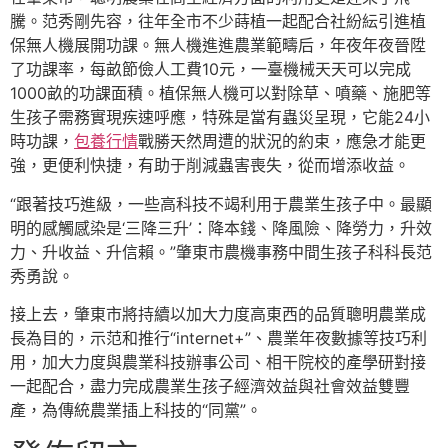
騰。范秀剛先容，往年全市不少蒔植一起配合社紛紜引進植
保無人機展開功課。無人機進進農業範疇后，年夜年夜晉陞
了功課率，每畝節儉人工費10元，一臺機械天天可以完成
1000畝的功課面積。植保無人機可以對除草、噴藥、施肥等
生孩子需務實現疾速呼應，特殊是當有蟲災呈現，它能24小
時功課，
包養行情
戰勝天然周遭的狀況的約束，應急才能更
強，更便利快捷，有助于削減蟲害喪失，從而增添收益。
“跟著技巧進級，一些高科技不竭利用于農業生孩子中。最顯
明的感觸感染是‘三降三升’：降本錢、降風險、降勞力，升效
力、升收益、升信賴。”肇東市農機事務中間生孩子科科長范
秀勇說。
接上去，肇東市將持續以加大力度高東西的品質聰明農業成
長為目的，示范和推行“internet+”、農業年夜數據等技巧利
用，加大力度與農業科技辦事公司、相干院校的產學研對接
一起配合，盡力完成農業生孩子經濟效益與社會效益雙豐
產，為傳統農業插上科技的“同黨”。