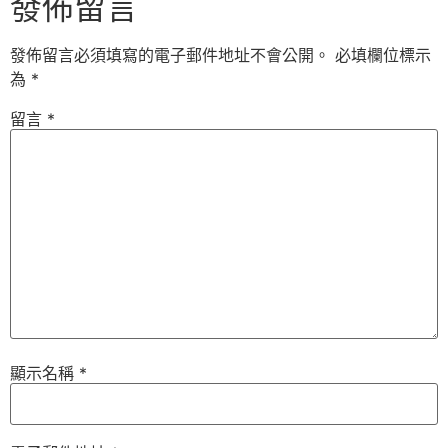
發佈留言
發佈留言必須填寫的電子郵件地址不會公開。
必填欄位標示
為
*
留言
*
顯示名稱
*