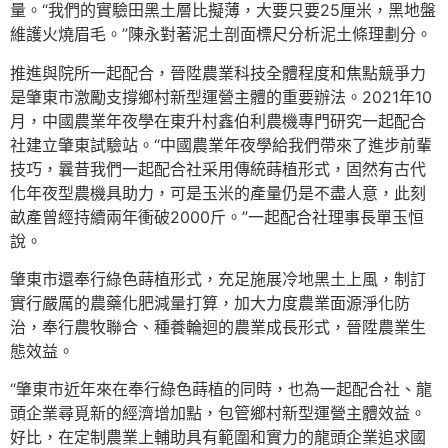
量。“我們的實驗田黑土層比擬薄，大要只要25厘米，黑地盤
維護火燒眉毛。”陳永對著泥土剖面標尺分析泥土條理劃分。
推進與院所一起配合，晉陞農業科技全體程度和焦點競爭力
是肇東市激勵支撐鄉村新型運營主體的重要辦法。2021年10
月，中國農業年夜學在東升村鑫伯利農機專門研究一起配合
社建立肇東試驗站。“中國農業年夜學給我們帶來了進步前輩
技巧，曩昔我們一起配合社采用傳統蒔植形式，固然有古代
化年夜型農機具助力，可是玉米的產量仍是不盡人意，此刻
畝產曾經持續兩年衝破2000斤。”一起配合社理事長單玉恒
說。
肇東市還奉行綠色蒔植形式，充足施展冷地黑土上風，制訂
實行嚴厲的農藥化肥減量打算，加大力度農業面源淨化防
治，奉行農牧聯合、種養輪迴的農業成長形式，晉陞農業生
態效益。
“肇東市近年來在奉行綠色蒔植的同時，也為一起配合社、龍
頭企業尋覓新的經濟增加點，包管鄉村新型運營主體效益。
好比，在定制農業上輔助具有範圍和實力的龍頭企業追求國