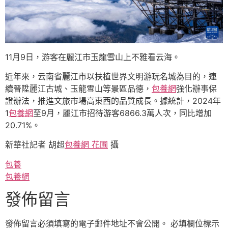
11月9日，游客在麗江市玉龍雪山上不雅看云海。
近年來，云南省麗江市以扶植世界文明游玩名城為目的，連
續晉陞麗江古城、玉龍雪山等景區品德，
包養網
強化辦事保
證辦法，推進文旅市場高東西的品質成長。據統計，2024年
1
包養網
至9月，麗江市招待游客6866.3萬人次，同比增加
20.71%。
新華社記者 胡超
包養網 花圃
攝
包養
包養網
發佈留言
發佈留言必須填寫的電子郵件地址不會公開。
必填欄位標示