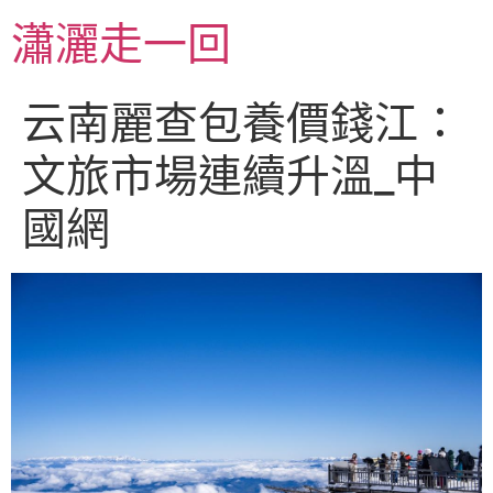
跳
瀟灑走一回
至
主
要
云南麗查包養價錢江：
內
容
文旅市場連續升溫_中
國網