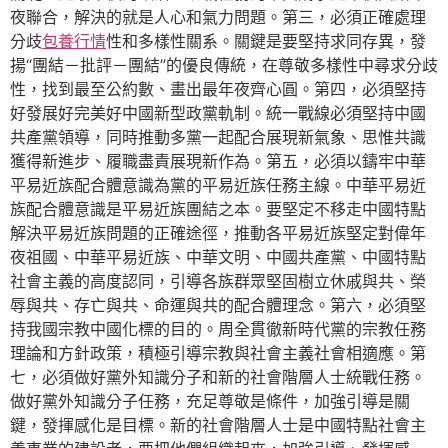
夜聯合，解決的就是人心和氣力問題。第三，必須正確處理
分歧
包養行情
性和多樣性關系。關鍵是要堅持求同存異，發
揚“團結－批評－團結”的優良傳統，在尊敬多樣性中尋求分歧
性，找到最至公約數、畫出最年夜齊心圓。第四，必須堅持
好發展好完美好中國新型政黨軌制。統一戰線必須堅持中國
共產黨領導，同時推動多黨一起配合展現新氣象、思惟共識
獲得新進步、履職盡責展現新作為。第五，必須以鑄牢中華
平易近族配合體意識為黨的平易近族任務主線。中華平易近
族配合體意識是平易近族團結之本。要堅定不移走中國特點
解決平易近族問題的正確途徑，推動各平易近族堅定對偉年
夜祖國、中華平易近族、中華文明、中國共產黨、中國特點
社會主義的高度認同，引導各族群眾堅固樹立休戚與共、榮
辱與共、存亡與共、命運與共的配合體理念。第六，必須堅
持我國宗教中國化標的目的。周全貫徹新時代黨的宗教任務
理論和方針政策，積極引導宗教與社會主義社會相適應。第
七，必須做好黨外知識分子和新的社會階層人士統戰任務。
做好黨外知識分子任務，充足尊敬是條件，加強引導是關
鍵，發揮感化是目標。新的社會階層人士是中國特點社會主