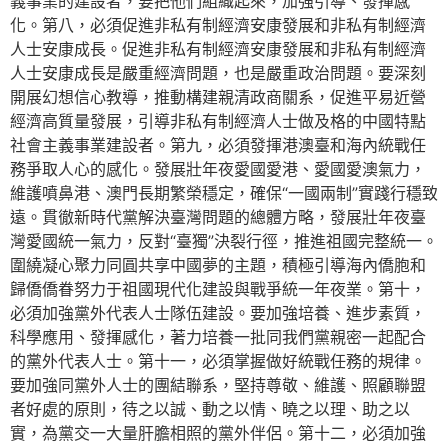
義事業的建設者，要把他們組織起來，加強引導、發揮感
化。第八，必須促進非私有制經濟安康發展和非私有制經濟
人士安康成長。促進非私有制經濟安康發展和非私有制經濟
人士安康成長是嚴重經濟問題，也是嚴重政治問題。要深刻
開展幻想信心教導，推動構建親清政商關系，促進平易近營
經濟高質量發展，引導非私有制經濟人士做及格的中國特點
社會主義事業建設者。第九，必須發揮港澳臺和海內統戰任
務爭取人心的感化。發展壯年夜愛國愛港、愛國愛澳氣力，
維護噴鼻港、澳門長期繁榮穩定，確保“一國兩制”實踐行穩致
遠。貫徹新時代黨解決臺灣問題的總體方略，發展壯年夜臺
灣愛國統一氣力，反對“臺獨”決裂行徑，推進祖國完整統一。
圍繞凝心聚力同圓共享中國夢的主題，積極引導海內僑胞和
歸僑僑眷努力于祖國現代化建設與戰爭統一年夜業。第十，
必須加強黨外代表人士隊伍建設。要加強培養、進步素質，
科學應用、發揮感化，著力培養一批同我們黨親密一起配合
的黨外代表人士。第十一，必須掌握做好統戰任務的規律。
要加強同黨外人士的團結聯系，堅持尊敬、維護、照顧聯盟
者好處的原則，待之以誠、動之以情、曉之以理、助之以
實，為黨交一大量肝膽相照的黨外伴侶。第十二，必須加強