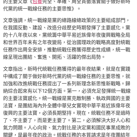
的主要文章《
包養
完全、準確、周全貫徹落實關于做好新時
代黨的統一戰線任務的主要思惟》。
文章強調，統一戰線是黨的總路線總政策的主要組成部門，
在我國反動、建設、改造分歧歷史時期發揮了主要感化。黨
的十八年夜以來，黨統籌中華平易近族偉年夜復興戰略全局
和世界百年未有之年夜變局，從治國理政的戰略高度對統戰
任務作出周全安排，推動統戰任務獲得歷史性成績，統一戰
線呈現出團結、奮進、開拓、活躍的傑出局勢。
文章指出，新時代統戰任務獲得的最年夜結果，就是在實踐
中構成了關于做好新時代黨的統一戰線任務的主要思惟，就
加強和改進統戰任務提出了一系列新理念新思惟新戰略。歸
納綜合起來有以下12個方面。第一，必須充足發揮統一戰線
的主要法寶感化。統一戰線是黨克敵制勝、執政興國的主要
法寶，是團結海內外全體中華兒女實現中華平易近族偉年夜
復興的主要法寶，必須長期堅持。現在，統戰任務不是過時
了、不主要了，而是更主要了。第二，必須解決大好人心和
氣力問題。人心向背、氣力對比是決定黨和國民事業成敗的
關鍵，是最年夜的政治。統戰任務的本質請求是年夜團結年