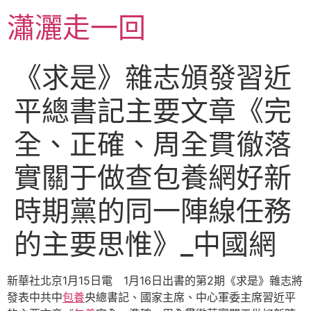
跳
瀟灑走一回
至
主
要
《求是》雜志頒發習近
內
容
平總書記主要文章《完
全、正確、周全貫徹落
實關于做查包養網好新
時期黨的同一陣線任務
的主要思惟》_中國網
新華社北京1月15日電 1月16日出書的第2期《求是》雜志將
發表中共中
包養
央總書記、國家主席、中心軍委主席習近平