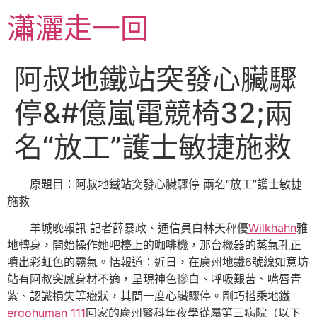
跳
瀟灑走一回
至
主
要
阿叔地鐵站突發心臟驟
內
容
停&#億嵐電競椅32;兩
名“放工”護士敏捷施救
原題目：阿叔地鐵站突發心臟驟停 兩名“放工”護士敏捷
施救
羊城晚報訊 記者薛暴政、通信員白林天秤優
Wilkhahn
雅
地轉身，開始操作她吧檯上的咖啡機，那台機器的蒸氣孔正
噴出彩虹色的霧氣。恬報道：近日，在廣州地鐵6號線如意坊
站有阿叔突感身材不適，呈現神色慘白、呼吸艱苦、嘴唇青
紫、認識損失等癥狀，其間一度心臟驟停。剛巧搭乘地鐵
ergohuman 111
回家的廣州醫科年夜學從屬第三病院（以下