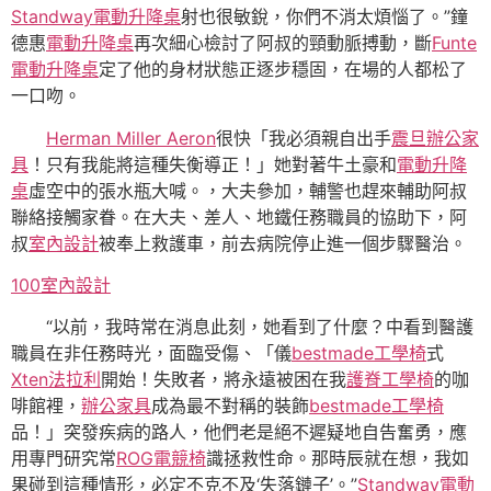
Standway電動升降桌
射也很敏銳，你們不消太煩惱了。”鐘
德惠
電動升降桌
再次細心檢討了阿叔的頸動脈搏動，斷
Funte
電動升降桌
定了他的身材狀態正逐步穩固，在場的人都松了
一口吻。
Herman Miller Aeron
很快「我必須親自出手
震旦辦公家
具
！只有我能將這種失衡導正！」她對著牛土豪和
電動升降
桌
虛空中的張水瓶大喊。，大夫參加，輔警也趕來輔助阿叔
聯絡接觸家眷。在大夫、差人、地鐵任務職員的協助下，阿
叔
室內設計
被奉上救護車，前去病院停止進一個步驟醫治。
100室內設計
“以前，我時常在消息此刻，她看到了什麼？中看到醫護
職員在非任務時光，面臨受傷、「儀
bestmade工學椅
式
Xten法拉利
開始！失敗者，將永遠被困在我
護脊工學椅
的咖
啡館裡，
辦公家具
成為最不對稱的裝飾
bestmade工學椅
品！」突發疾病的路人，他們老是絕不遲疑地自告奮勇，應
用專門研究常
ROG電競椅
識拯救性命。那時辰就在想，我如
果碰到這種情形，必定不克不及‘失落鏈子’。”
Standway電動