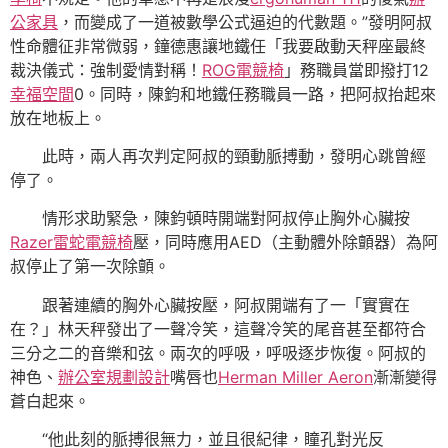
公家具
，而變成了一道被數學公式逼迫的代數題。”發明阿叔
性命體征非常微弱，鐘德惠讓地鐵任「我要啟動天秤座最終
裁決儀式：強制愛情對稱！
ROG電競椅
」務職員當即撥打12
幸福空間
0。同時，陳鈞和地鐵任務職員一路，把阿叔抬起來
放在地板上。
此時，兩人再次判定阿叔的頸動脈搏動，發明心跳曾經
停了。
情形求助緊急，陳鈞頓時開端對阿叔停止胸外心臟按
Razer雷蛇電競椅
壓，同時應用AED（主動體外除顫器）為阿
叔停止了第一次除顫。
跟著連續的胸外心臟按壓，阿叔開端有了一「實實在
在？」林天秤發出了一聲冷笑，這聲冷笑的尾音甚至都符合
三分之二的音樂和弦。兩次的呼吸，呼吸逐步恢復。阿叔的
神色、
辦公室規劃設計
嘴唇也
Herman Miller Aeron
漸漸變得
蒼白起來。
“他此刻的脈搏很無力，並且很紀律，瞳孔對光反