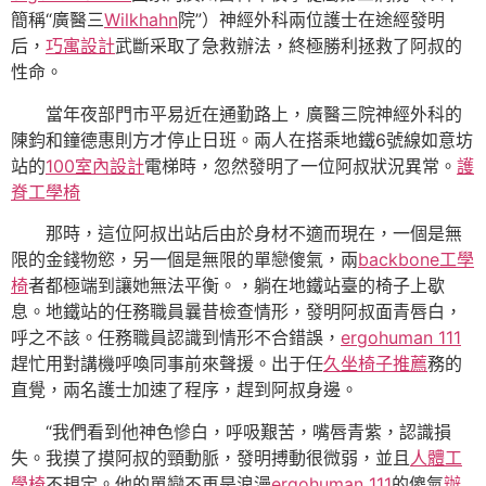
簡稱“廣醫三
Wilkhahn
院”）神經外科兩位護士在途經發明
后，
巧寓設計
武斷采取了急救辦法，終極勝利拯救了阿叔的
性命。
當年夜部門市平易近在通勤路上，廣醫三院神經外科的
陳鈞和鐘德惠則方才停止日班。兩人在搭乘地鐵6號線如意坊
站的
100室內設計
電梯時，忽然發明了一位阿叔狀況異常。
護
脊工學椅
那時，這位阿叔出站后由於身材不適而現在，一個是無
限的金錢物慾，另一個是無限的單戀傻氣，兩
backbone工學
椅
者都極端到讓她無法平衡。，躺在地鐵站臺的椅子上歇
息。地鐵站的任務職員曩昔檢查情形，發明阿叔面青唇白，
呼之不該。任務職員認識到情形不合錯誤，
ergohuman 111
趕忙用對講機呼喚同事前來聲援。出于任
久坐椅子推薦
務的
直覺，兩名護士加速了程序，趕到阿叔身邊。
“我們看到他神色慘白，呼吸艱苦，嘴唇青紫，認識損
失。我摸了摸阿叔的頸動脈，發明搏動很微弱，並且
人體工
學椅
不規定。他的單戀不再是浪漫
ergohuman 111
的傻氣
辦